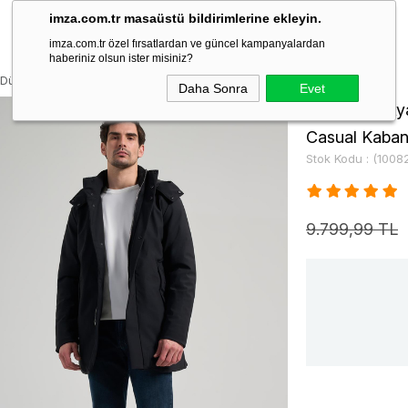
imza.com.tr masaüstü bildirimlerine ekleyin.
imza.com.tr özel fırsatlardan ve güncel kampanyalardan
haberiniz olsun ister misiniz?
 Düz Tam Astar Standart Fit Casual Kaban 1008245156
Daha Sonra
Evet
Siyah Bez Ay
Casual Kaba
Stok Kodu
(1008
9.799,99 TL