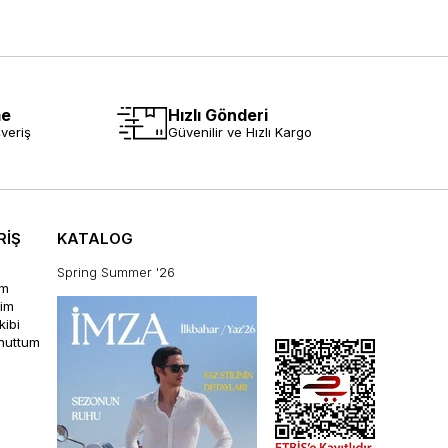
me
Hızlı Gönderi
veriş
Güvenilir ve Hızlı Kargo
RİŞ
KATALOG
Spring Summer '26
im
rim
kibi
unuttum