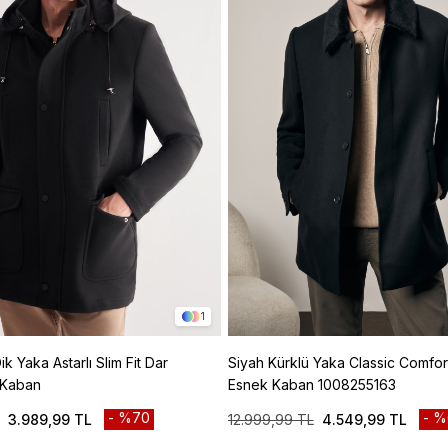
1
k Yaka Astarlı Slim Fit Dar
Siyah Kürklü Yaka Classic Comfort
 Kaban
Esnek Kaban 1008255163
%70
%
3.989,99 TL
12.999,99 TL
4.549,99 TL