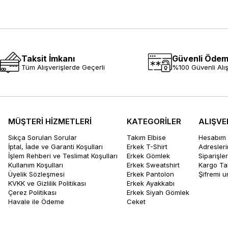
Taksit İmkanı
Güvenli Öde
Tüm Alışverişlerde Geçerli
%100 Güvenli Alış
MÜŞTERİ HİZMETLERİ
KATEGORİLER
ALIŞVE
Sıkça Sorulan Sorular
Takım Elbise
Hesabım
İptal, İade ve Garanti Koşulları
Erkek T-Shirt
Adresler
İşlem Rehberi ve Teslimat Koşulları
Erkek Gömlek
Siparişle
Kullanım Koşulları
Erkek Sweatshirt
Kargo Ta
Üyelik Sözleşmesi
Erkek Pantolon
Şifremi 
KVKK ve Gizlilik Politikası
Erkek Ayakkabı
Çerez Politikası
Erkek Siyah Gömlek
Havale ile Ödeme
Ceket