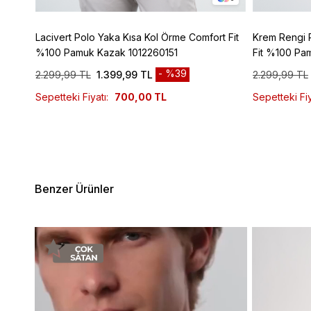
z
Lacivert Polo Yaka Kısa Kol Örme Comfort Fit
Krem Rengi 
%100 Pamuk Kazak 1012260151
Fit %100 Pa
%39
2.299,99 TL
1.399,99 TL
2.299,99 TL
Sepetteki Fiyatı:
700,00 TL
Sepetteki Fiy
Benzer Ürünler