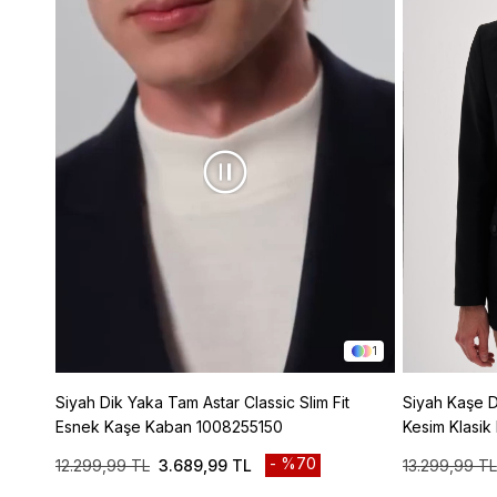
1
Siyah Dik Yaka Tam Astar Classic Slim Fit
Siyah Kaşe Di
Esnek Kaşe Kaban 1008255150
Kesim Klasik
%70
12.299,99 TL
3.689,99 TL
13.299,99 TL