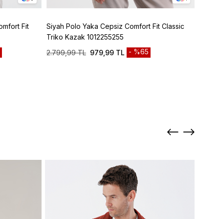
mfort Fit
Siyah Polo Yaka Cepsiz Comfort Fit Classic
Bordo
Triko Kazak 1012255255
%100 
%65
2.799,99 TL
979,99 TL
2.299
Sepett