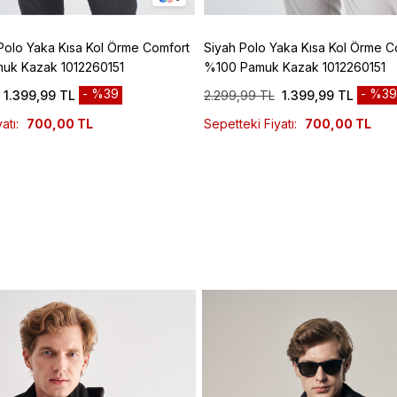
Polo Yaka Kısa Kol Örme Comfort
Siyah Polo Yaka Kısa Kol Örme Co
muk Kazak 1012260151
%100 Pamuk Kazak 1012260151
%39
%39
1.399,99 TL
2.299,99 TL
1.399,99 TL
atı:
700,00 TL
Sepetteki Fiyatı:
700,00 TL