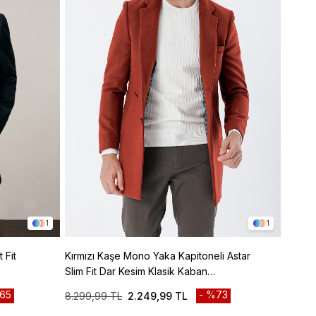
1
1
 Fit
Kırmızı Kaşe Mono Yaka Kapitoneli Astar
Camel 
Slim Fit Dar Kesim Klasik Kaban
Slim F
1008235171
10082
65
%73
8.299,99 TL
2.249,99 TL
8.299