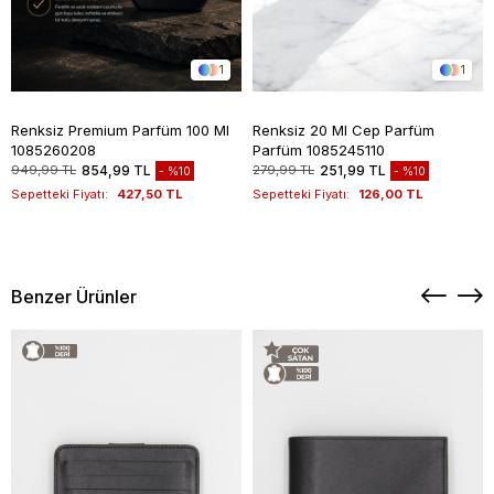
1
1
Renksiz Premium Parfüm 100 Ml
Renksiz 20 Ml Cep Parfüm
1085260208
Parfüm 1085245110
949,99 TL
854,99 TL
279,99 TL
251,99 TL
%10
%10
Sepetteki Fiyatı:
427,50 TL
Sepetteki Fiyatı:
126,00 TL
Benzer Ürünler