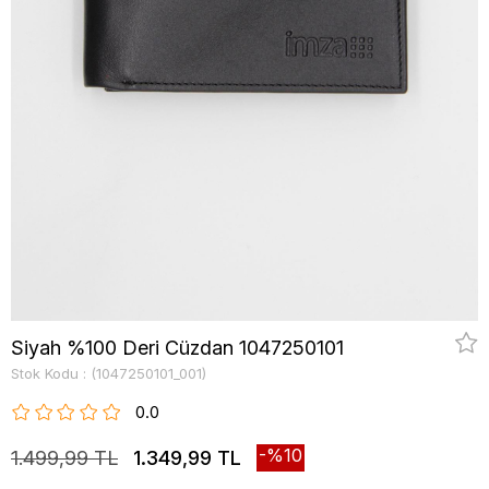
Siyah %100 Deri Cüzdan 1047250101
Stok Kodu
(1047250101_001)
0.0
10
1.499,99 TL
1.349,99 TL