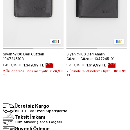
1
1
Siyah %100 Deri Cüzdan
Siyah %100 Deri Analin
1047245103
Cüzdan Cüzdan 1047245101
%10
%10
1.499,99 TL
1.349,99 TL
1.799,99 TL
1.619,99 TL
2.Üründe %50 indirimli fiyatı:
674,99
2.Üründe %50 indirimli fiyatı:
809,99
TL
TL
Ücretsiz Kargo
1500 TL ve Üzeri Siparişlerde
Taksit İmkanı
Tüm Alışverişlerde Geçerli
Güvenli Ödeme