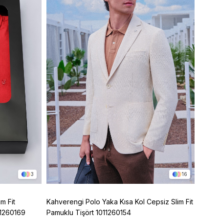
3
16
m Fit
Kahverengi Polo Yaka Kısa Kol Cepsiz Slim Fit
Mor Po
11260169
Pamuklu Tişört 1011260154
Pamuk