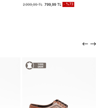
%73
2.999,99 TL
799,99 TL
2.999