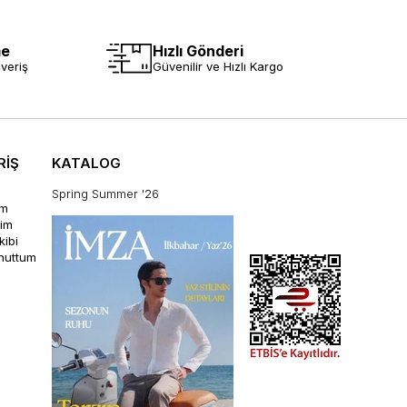
me
Hızlı Gönderi
veriş
Güvenilir ve Hızlı Kargo
RİŞ
KATALOG
Spring Summer '26
im
rim
kibi
unuttum