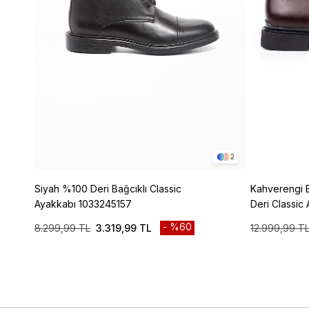
2
Siyah %100 Deri Bağcıklı Classic
Kahverengi B
Ayakkabı 1033245157
Deri Classic
%60
8.299,99 TL
3.319,99 TL
12.999,99 T