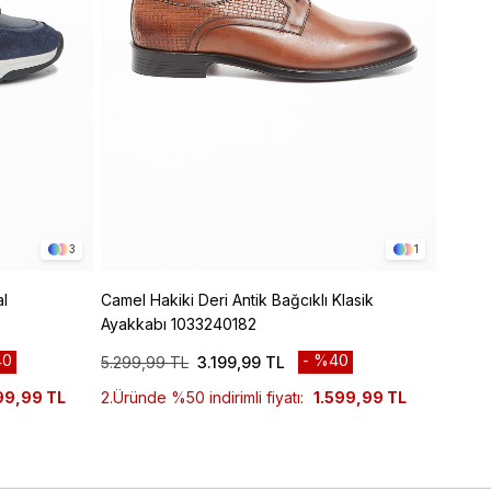
3
1
l
Camel Hakiki Deri Antik Bağcıklı Klasik
Siyah 
Ayakkabı 1033240182
Ayakk
0
%40
5.299,99 TL
3.199,99 TL
8.299
99,99 TL
2.Üründe %50 indirimli fiyatı:
1.599,99 TL