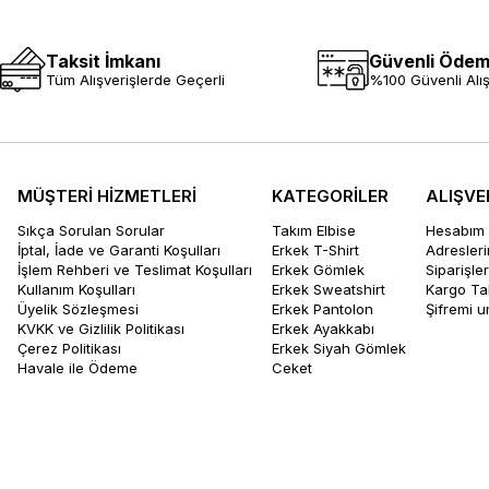
Taksit İmkanı
Güvenli Öde
Tüm Alışverişlerde Geçerli
%100 Güvenli Alış
MÜŞTERİ HİZMETLERİ
KATEGORİLER
ALIŞVE
Sıkça Sorulan Sorular
Takım Elbise
Hesabım
İptal, İade ve Garanti Koşulları
Erkek T-Shirt
Adresler
İşlem Rehberi ve Teslimat Koşulları
Erkek Gömlek
Siparişle
Kullanım Koşulları
Erkek Sweatshirt
Kargo Ta
Üyelik Sözleşmesi
Erkek Pantolon
Şifremi 
KVKK ve Gizlilik Politikası
Erkek Ayakkabı
Çerez Politikası
Erkek Siyah Gömlek
Havale ile Ödeme
Ceket