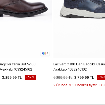
2
ağcıklı Yarım Bot %100
Lacivert %100 Deri Bağcıklı Casua
 Ayakkabı 1033245162
Ayakkabı 1033240162
%70
%4
L
3.899,99 TL
6.299,99 TL
3.799,99 TL
2.Üründe %50 indirimli fiyatı:
1.8