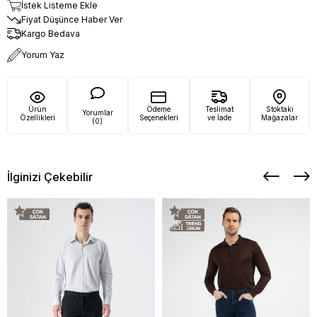
İstek Listeme Ekle
Fiyat Düşünce Haber Ver
Kargo Bedava
Yorum Yaz
Ürün
Ödeme
Teslimat
Stoktaki
Yorumlar
Özellikleri
Seçenekleri
ve İade
Mağazalar
(0)
İlginizi Çekebilir