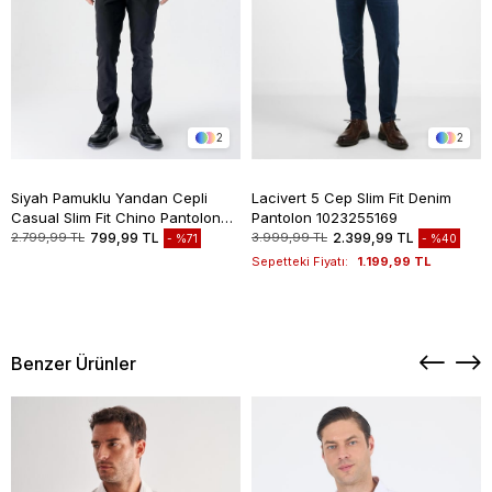
2
2
Siyah Pamuklu Yandan Cepli
Lacivert 5 Cep Slim Fit Denim
Casual Slim Fit Chino Pantolon
Pantolon 1023255169
1003235117
2.799,99 TL
799,99 TL
3.999,99 TL
2.399,99 TL
%71
%40
Sepetteki Fiyatı:
1.199,99 TL
Benzer Ürünler