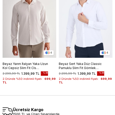
4
4
Beyaz Yarım İtalyan Yaka Uzun
Beyaz Sert Yaka Düz Classic
Kol Cepsiz Slim Fit Cls
Pamuklu Slim Fit Gömlek
Gömlek 1004255174
1004250214
%39
%39
2.299,99 TL
1.399,99 TL
2.299,99 TL
1.399,99 TL
2.Üründe %50 indirimli fiyatı:
699,99
2.Üründe %50 indirimli fiyatı:
699,99
TL
TL
Ücretsiz Kargo
1500 TL ve Üzeri Siparişlerde