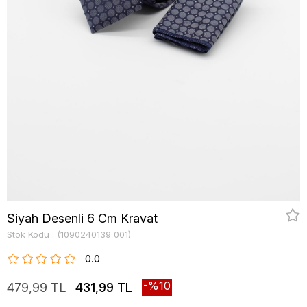
Siyah Desenli 6 Cm Kravat
Stok Kodu
(1090240139_001)
0.0
10
479,99 TL
431,99 TL