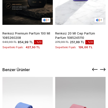
1
1
Renksiz Premium Parfüm 100 Ml
Renksiz 20 Ml Cep Parfüm
1085260208
Parfüm 1085245110
949,99 TL
854,99 TL
279,99 TL
251,99 TL
%10
%10
Sepetteki Fiyatı:
427,50 TL
Sepetteki Fiyatı:
126,00 TL
Benzer Ürünler