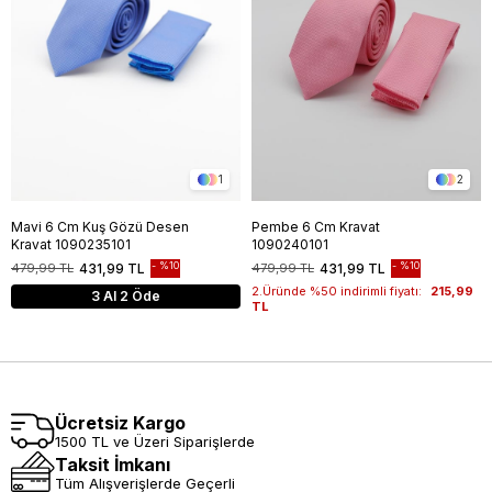
1
2
Mavi 6 Cm Kuş Gözü Desen
Pembe 6 Cm Kravat
Kravat 1090235101
1090240101
%10
%10
479,99 TL
431,99 TL
479,99 TL
431,99 TL
2.Üründe %50 indirimli fiyatı:
215,99
3 Al 2 Öde
TL
Ücretsiz Kargo
1500 TL ve Üzeri Siparişlerde
Taksit İmkanı
Tüm Alışverişlerde Geçerli