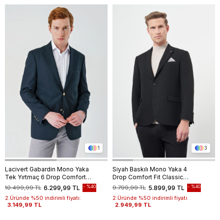
1
3
Lacivert Gabardin Mono Yaka
Siyah Baskılı Mono Yaka 4
Tek Yırtmaç 6 Drop Comfort
Drop Comfort Fit Classic
Fit Rahat Kesim Basic Ceket
Ceket 1002245157
%40
%40
10.499,99 TL
6.299,99 TL
9.799,99 TL
5.899,99 TL
1002240006
2.Üründe %50 indirimli fiyatı:
2.Üründe %50 indirimli fiyatı:
3.149,99 TL
2.949,99 TL