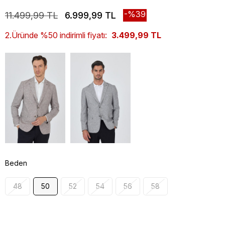
39
11.499,99 TL
6.999,99 TL
2.Üründe %50 indirimli fiyatı:
3.499,99 TL
Beden
48
50
52
54
56
58