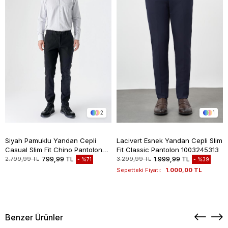
2
1
Siyah Pamuklu Yandan Cepli
Lacivert Esnek Yandan Cepli Slim
Casual Slim Fit Chino Pantolon
Fit Classic Pantolon 1003245313
1003235117
2.799,99 TL
799,99 TL
3.299,99 TL
1.999,99 TL
%71
%39
Sepetteki Fiyatı:
1.000,00 TL
Benzer Ürünler