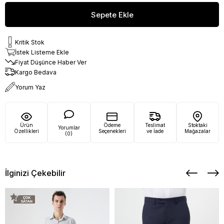
Kritik Stok
İstek Listeme Ekle
Fiyat Düşünce Haber Ver
Kargo Bedava
Yorum Yaz
Ürün
Ödeme
Teslimat
Stoktaki
Yorumlar
Özellikleri
Seçenekleri
ve İade
Mağazalar
(0)
İlginizi Çekebilir