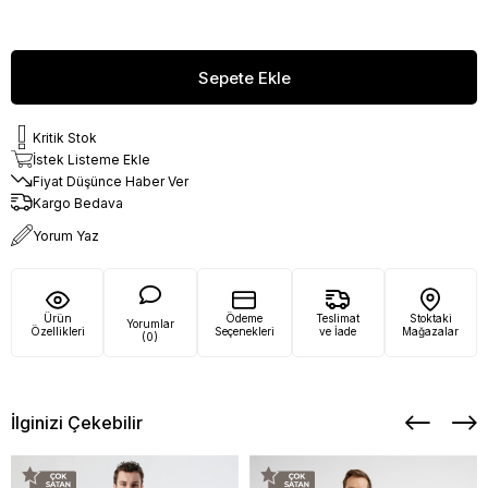
Kritik Stok
İstek Listeme Ekle
Fiyat Düşünce Haber Ver
Kargo Bedava
Yorum Yaz
Ürün
Ödeme
Teslimat
Stoktaki
Yorumlar
Özellikleri
Seçenekleri
ve İade
Mağazalar
(0)
İlginizi Çekebilir