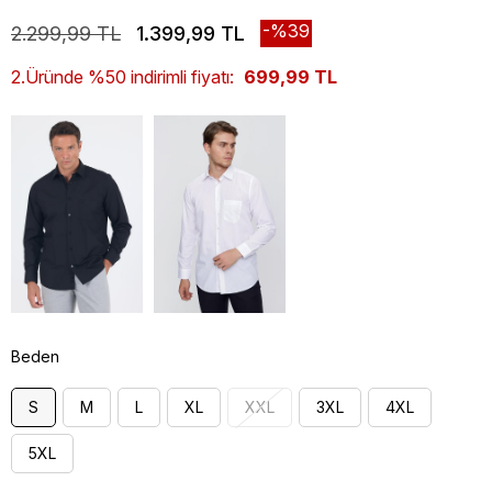
39
2.299,99 TL
1.399,99 TL
2.Üründe %50 indirimli fiyatı:
699,99 TL
Beden
S
M
L
XL
XXL
3XL
4XL
5XL