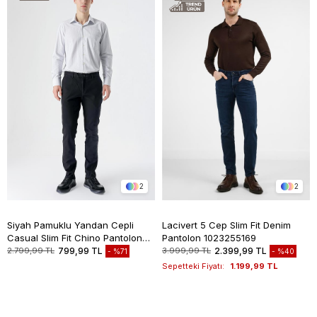
2
2
Siyah Pamuklu Yandan Cepli
Lacivert 5 Cep Slim Fit Denim
Casual Slim Fit Chino Pantolon
Pantolon 1023255169
1003235117
2.799,99 TL
799,99 TL
3.999,99 TL
2.399,99 TL
%71
%40
Sepetteki Fiyatı:
1.199,99 TL