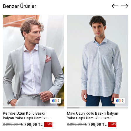
Benzer Ürünler
2
2
Pembe Uzun Kollu Baskılı
Mavi Uzun Kollu Baskılı İtalyan
İtalyan Yaka Cepli Pamuklu
Yaka Cepli Pamuklu Likralı
Likralı Comfort Fit Gömlek
Comfort Fit Gömlek
%65
%65
2.299,99 TL
799,99 TL
2.299,99 TL
799,99 TL
1004240160
1004240160