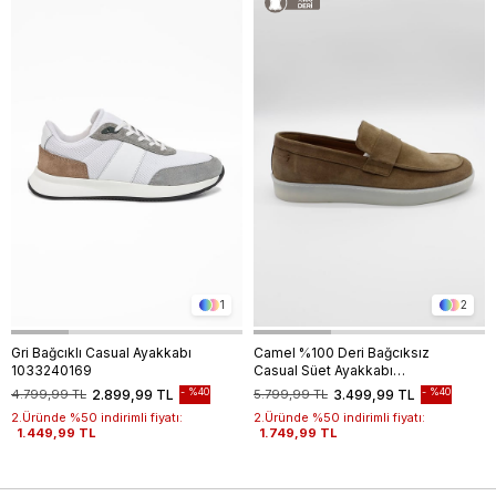
1
2
Gri Bağcıklı Casual Ayakkabı
Camel %100 Deri Bağcıksız
1033240169
Casual Süet Ayakkabı
1033240166
%40
%40
4.799,99 TL
2.899,99 TL
5.799,99 TL
3.499,99 TL
2.Üründe %50 indirimli fiyatı:
2.Üründe %50 indirimli fiyatı:
1.449,99 TL
1.749,99 TL