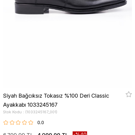
Siyah Bağcıksız Tokasız %100 Deri Classic
Ayakkabı 1033245167
Stok Kodu
(1033245167_001)
0.0
40