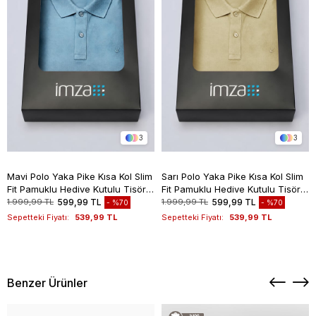
3
3
Mavi Polo Yaka Pike Kısa Kol Slim
Sarı Polo Yaka Pike Kısa Kol Slim
Fit Pamuklu Hediye Kutulu Tişört
Fit Pamuklu Hediye Kutulu Tişört
1011260169
1011260169
1.999,99 TL
599,99 TL
1.999,99 TL
599,99 TL
%70
%70
Sepetteki Fiyatı:
539,99 TL
Sepetteki Fiyatı:
539,99 TL
Benzer Ürünler