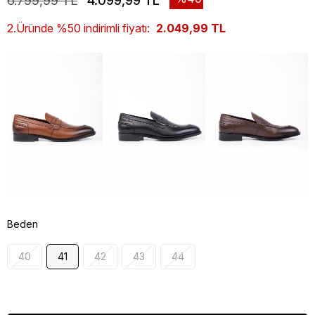
6.799,99 TL
4.099,99 TL
2.Üründe %50 indirimli fiyatı:
2.049,99 TL
Beden
40
41
42
43
44