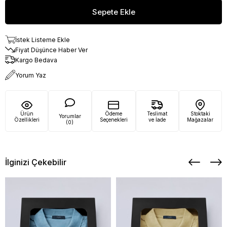
İstek Listeme Ekle
Fiyat Düşünce Haber Ver
Kargo Bedava
Yorum Yaz
Ürün
Ödeme
Teslimat
Stoktaki
Yorumlar
Özellikleri
Seçenekleri
ve İade
Mağazalar
(0)
İlginizi Çekebilir