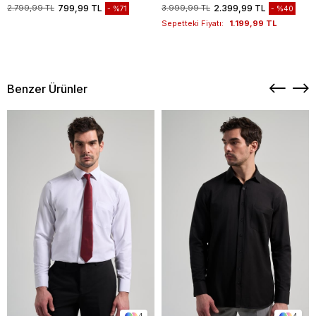
1003235117
2.799,99 TL
799,99 TL
3.999,99 TL
2.399,99 TL
%71
%40
Sepetteki Fiyatı:
1.199,99 TL
Benzer Ürünler