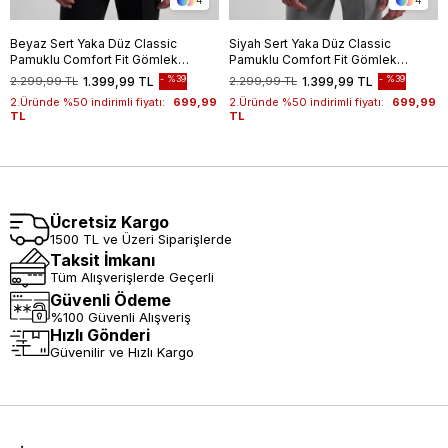
4
4
Beyaz Sert Yaka Düz Classic
Siyah Sert Yaka Düz Classic
Pamuklu Comfort Fit Gömlek
Pamuklu Comfort Fit Gömlek
1004250213
1004250213
%39
%39
2.299,99 TL
1.399,99 TL
2.299,99 TL
1.399,99 TL
2.Üründe %50 indirimli fiyatı:
699,99
2.Üründe %50 indirimli fiyatı:
699,99
TL
TL
Ücretsiz Kargo
1500 TL ve Üzeri Siparişlerde
Taksit İmkanı
Tüm Alışverişlerde Geçerli
Güvenli Ödeme
%100 Güvenli Alışveriş
Hızlı Gönderi
Güvenilir ve Hızlı Kargo