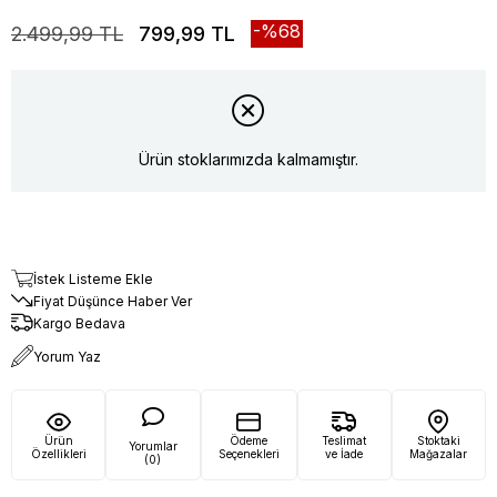
68
2.499,99 TL
799,99 TL
Ürün stoklarımızda kalmamıştır.
İstek Listeme Ekle
Fiyat Düşünce Haber Ver
Kargo Bedava
Yorum Yaz
Ürün
Ödeme
Teslimat
Stoktaki
Yorumlar
Özellikleri
Seçenekleri
ve İade
Mağazalar
(0)