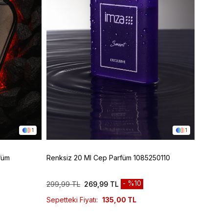
1
1
füm
Renksiz 20 Ml Cep Parfüm 1085250110
Renks
%10
299,99 TL
269,99 TL
749,9
Sepetteki Fiyatı:
135,00 TL
Sepett