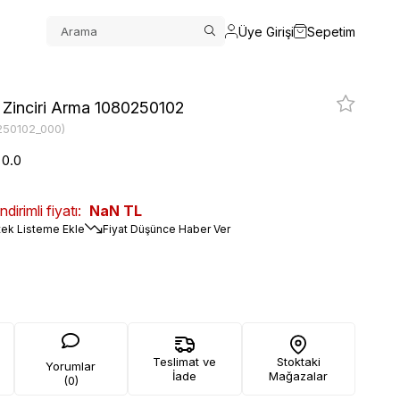
Üye Girişi
Sepetim
 Zinciri Arma 1080250102
250102_000)
0.0
irimli fiyatı:
NaN TL
tek Listeme Ekle
Fiyat Düşünce Haber Ver
Teslimat ve
Stoktaki
Yorumlar
İade
Mağazalar
(0)