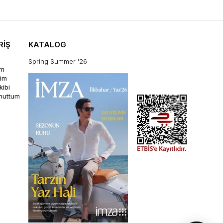
RİŞ
KATALOG
Spring Summer '26
im
rim
kibi
unuttum