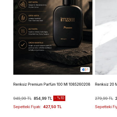
1
1
Renksiz Premium Parfüm 100 Ml 1085260208
Renksiz 20 
%10
949,99 TL
854,99 TL
279,99 TL
Sepetteki Fiyatı:
427,50 TL
Sepetteki Fiy