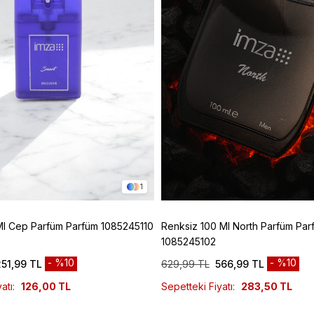
1
Ml Cep Parfüm Parfüm 1085245110
Renksiz 100 Ml North Parfüm Par
1085245102
%10
%10
251,99 TL
629,99 TL
566,99 TL
atı:
126,00 TL
Sepetteki Fiyatı:
283,50 TL