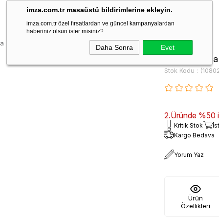
imza.com.tr masaüstü bildirimlerine ekleyin.
imza.com.tr özel fırsatlardan ve güncel kampanyalardan
haberiniz olsun ister misiniz?
a Zinciri Arma 1080250102
Daha Sonra
Evet
Renksiz Yaka
Stok Kodu
(1080
2.Üründe %50 ind
Kritik Stok
İs
Kargo Bedava
Yorum Yaz
Ürün
Özellikleri