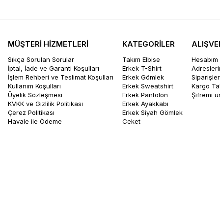
MÜŞTERİ HİZMETLERİ
KATEGORİLER
ALIŞVE
Sıkça Sorulan Sorular
Takım Elbise
Hesabım
İptal, İade ve Garanti Koşulları
Erkek T-Shirt
Adresler
İşlem Rehberi ve Teslimat Koşulları
Erkek Gömlek
Siparişle
Kullanım Koşulları
Erkek Sweatshirt
Kargo Ta
Üyelik Sözleşmesi
Erkek Pantolon
Şifremi 
KVKK ve Gizlilik Politikası
Erkek Ayakkabı
Çerez Politikası
Erkek Siyah Gömlek
Havale ile Ödeme
Ceket