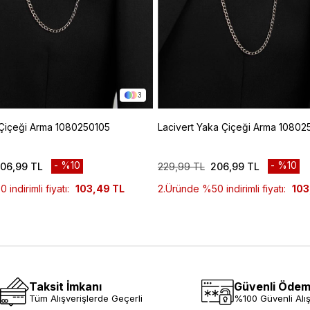
3
 Çiçeği Arma 1080250105
Lacivert Yaka Çiçeği Arma 10802
%10
%10
06,99 TL
229,99 TL
206,99 TL
indirimli fiyatı:
103,49 TL
2.Üründe %50 indirimli fiyatı:
103
Taksit İmkanı
Güvenli Öde
Tüm Alışverişlerde Geçerli
%100 Güvenli Alış