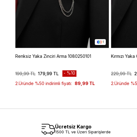
1
Renksiz Yaka Zinciri Arma 1080250101
Kırmızı Yaka
%10
199,99 TL
179,99 TL
229,99 TL
2
2.Üründe %50 indirimli fiyatı:
89,99 TL
2.Üründe %50 
Ücretsiz Kargo
1500 TL ve Üzeri Siparişlerde