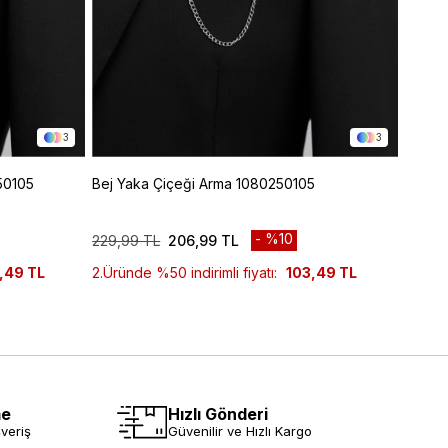
3
3
50105
Bej Yaka Çiçeği Arma 1080250105
İndig
%10
229,99 TL
206,99 TL
279,9
,49 TL
2.Üründe %50 indirimli fiyatı:
103,49 TL
2.Ürün
me
Hızlı Gönderi
veriş
Güvenilir ve Hızlı Kargo