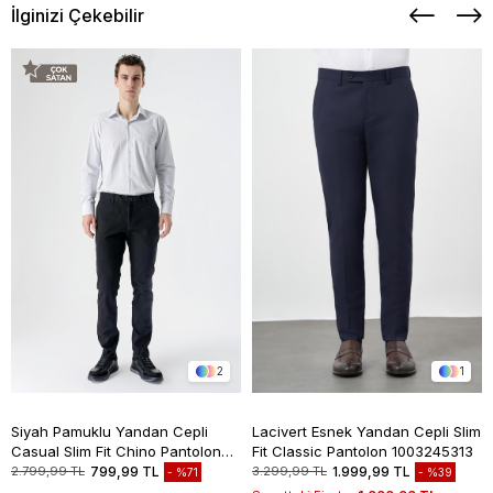
İlginizi Çekebilir
2
1
Siyah Pamuklu Yandan Cepli
Lacivert Esnek Yandan Cepli Slim
Casual Slim Fit Chino Pantolon
Fit Classic Pantolon 1003245313
1003235117
2.799,99 TL
799,99 TL
3.299,99 TL
1.999,99 TL
%71
%39