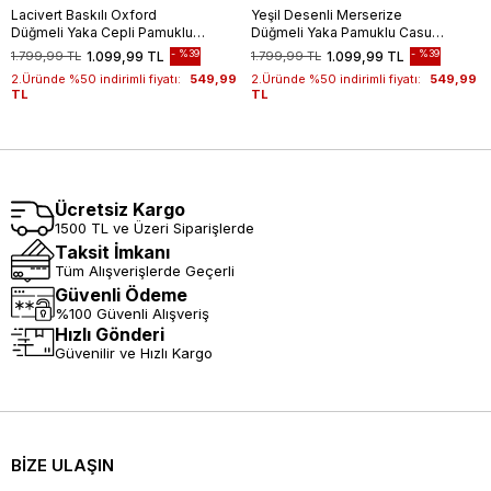
Lacivert Baskılı Oxford
Yeşil Desenli Merserize
Düğmeli Yaka Cepli Pamuklu
Düğmeli Yaka Pamuklu Casual
Casual Slim Fit Dar Kesim
Slim Fit Dar Kesim Tişört
%39
%39
1.799,99 TL
1.099,99 TL
1.799,99 TL
1.099,99 TL
Tişört 1011240177
1011240160
2.Üründe %50 indirimli fiyatı:
549,99
2.Üründe %50 indirimli fiyatı:
549,99
TL
TL
Ücretsiz Kargo
1500 TL ve Üzeri Siparişlerde
Taksit İmkanı
Tüm Alışverişlerde Geçerli
Güvenli Ödeme
%100 Güvenli Alışveriş
Hızlı Gönderi
Güvenilir ve Hızlı Kargo
BİZE ULAŞIN