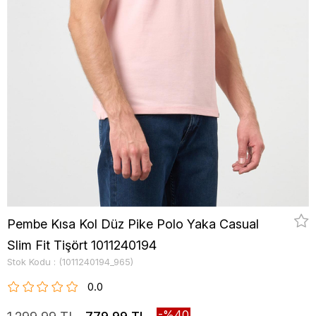
Pembe Kısa Kol Düz Pike Polo Yaka Casual
Slim Fit Tişört 1011240194
Stok Kodu
(1011240194_965)
0.0
40