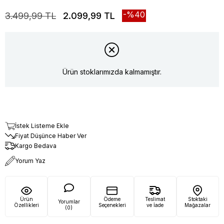
40
3.499,99 TL
2.099,99 TL
Ürün stoklarımızda kalmamıştır.
İstek Listeme Ekle
Fiyat Düşünce Haber Ver
Kargo Bedava
Yorum Yaz
Ürün
Ödeme
Teslimat
Stoktaki
Yorumlar
Özellikleri
Seçenekleri
ve İade
Mağazalar
(0)