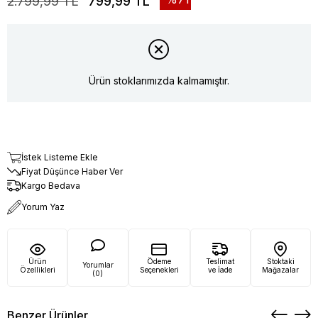
2.799,99 TL
799,99 TL
Ürün stoklarımızda kalmamıştır.
İstek Listeme Ekle
Fiyat Düşünce Haber Ver
Kargo Bedava
Yorum Yaz
Ürün
Ödeme
Teslimat
Stoktaki
Yorumlar
Özellikleri
Seçenekleri
ve İade
Mağazalar
(0)
Benzer Ürünler