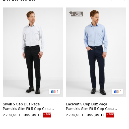
4
4
Siyah 5 Cep Düz Paça
Lacivert 5 Cep Düz Paça
Pamuklu Slim Fit 5 Cep Casual
Pamuklu Slim Fit 5 Cep Casual
Pantolon 1003255154
Pantolon 1003255154
%68
%68
2.799,99 TL
899,99 TL
2.799,99 TL
899,99 TL