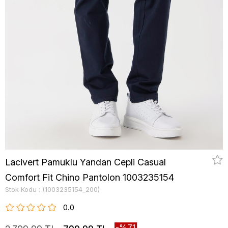
Lacivert Pamuklu Yandan Cepli Casual
Comfort Fit Chino Pantolon 1003235154
Stok Kodu
(1003235154_200)
0.0
71