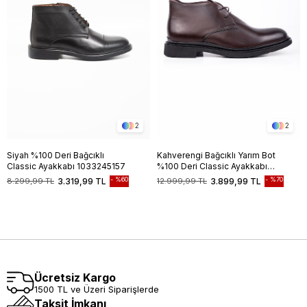
2
2
Siyah %100 Deri Bağcıklı
Kahverengi Bağcıklı Yarım Bot
Classic Ayakkabı 1033245157
%100 Deri Classic Ayakkabı
1033245162
%60
%70
8.299,99 TL
3.319,99 TL
12.999,99 TL
3.899,99 TL
Ücretsiz Kargo
1500 TL ve Üzeri Siparişlerde
Taksit İmkanı