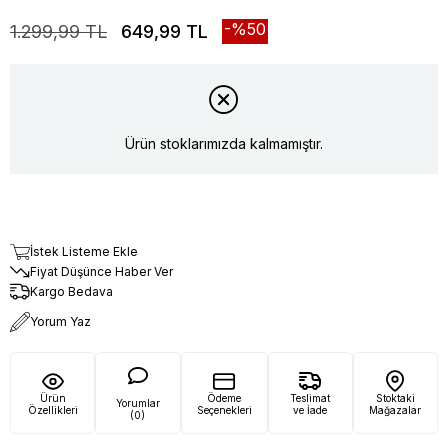
50
1.299,99 TL
649,99 TL
Ürün stoklarımızda kalmamıştır.
İstek Listeme Ekle
Fiyat Düşünce Haber Ver
Kargo Bedava
Yorum Yaz
Ürün
Ödeme
Teslimat
Stoktaki
Yorumlar
Özellikleri
Seçenekleri
ve İade
Mağazalar
(0)