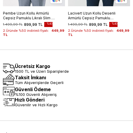
4
4
Pembe Uzun Kollu Armürlü
Lacivert Uzun Kollu Desenli
Cepsiz Pamuklu Likralı Slim Fit
Armürlü Cepsiz Pamuklu
Dar Kesim Gömlek
Klasik Slim Fit Dar Kesim
%40
%40
1.499,99 TL
899,99 TL
1.499,99 TL
899,99 TL
1004240193
Gömlek 1004240189
2.Üründe %50 indirimli fiyatı:
449,99
2.Üründe %50 indirimli fiyatı:
449,99
TL
TL
Ücretsiz Kargo
1500 TL ve Üzeri Siparişlerde
Taksit İmkanı
Tüm Alışverişlerde Geçerli
Güvenli Ödeme
%100 Güvenli Alışveriş
Hızlı Gönderi
Güvenilir ve Hızlı Kargo