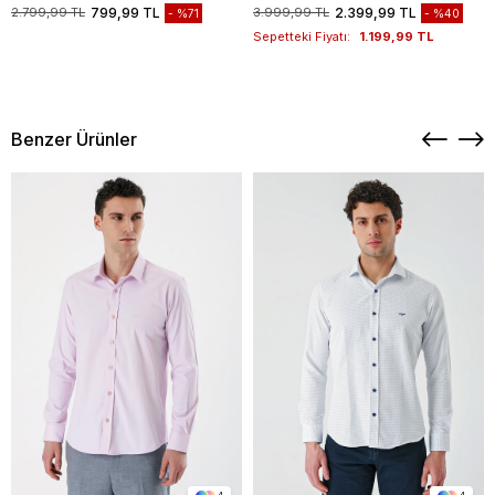
1003235117
2.799,99 TL
799,99 TL
3.999,99 TL
2.399,99 TL
%71
%40
Sepetteki Fiyatı:
1.199,99 TL
Benzer Ürünler