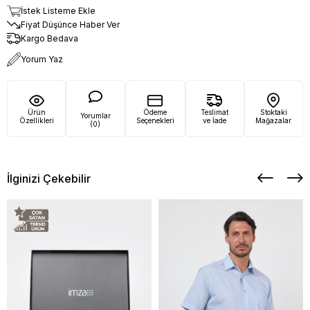
İstek Listeme Ekle
Fiyat Düşünce Haber Ver
Kargo Bedava
Yorum Yaz
Ürün
Ödeme
Teslimat
Stoktaki
Yorumlar
Özellikleri
Seçenekleri
ve İade
Mağazalar
(0)
İlginizi Çekebilir