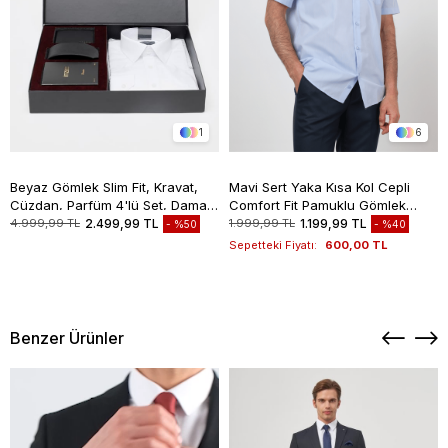
1
6
Beyaz Gömlek Slim Fit, Kravat,
Mavi Sert Yaka Kısa Kol Cepli
Cüzdan, Parfüm 4'lü Set, Damat
Comfort Fit Pamuklu Gömlek
Bohçası, Hediye Seti, Düğün Set
1004260258
4.999,99 TL
2.499,99 TL
1.999,99 TL
1.199,99 TL
%50
%40
Sepetteki Fiyatı:
600,00 TL
Benzer Ürünler