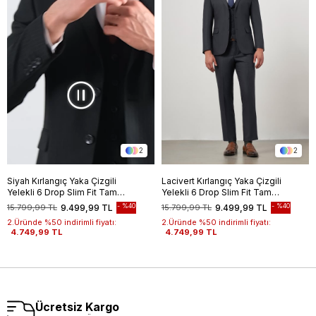
2
2
Siyah Kırlangıç Yaka Çizgili
Lacivert Kırlangıç Yaka Çizgili
Yelekli 6 Drop Slim Fit Tam
Yelekli 6 Drop Slim Fit Tam
Astar Yünlü Takım Elbise
Astar Yünlü Takım Elbise
%40
%40
15.799,99 TL
9.499,99 TL
15.799,99 TL
9.499,99 TL
1001245154
1001245154
2.Üründe %50 indirimli fiyatı:
2.Üründe %50 indirimli fiyatı:
4.749,99 TL
4.749,99 TL
Ücretsiz Kargo