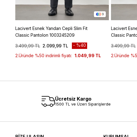
9
Lacivert Esnek Yandan Cepli Slim Fit
Lacivert Esne
Classic Pantolon 1003245209
Classic Pan
%40
3.499,99 TL
2.099,99 TL
3.499,99 TL
2.Üründe %50 indirimli fiyatı:
1.049,99 TL
2.Üründe %50 
Ücretsiz Kargo
1500 TL ve Üzeri Siparişlerde
BİZE ULAŞIN
KURUMSAL