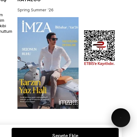
Spring Summer '26
im
rim
kibi
unuttum