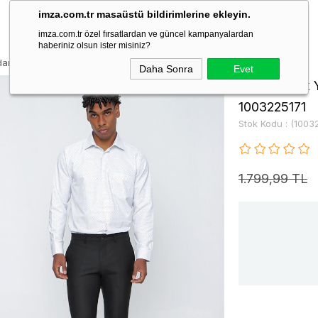
imza.com.tr masaüstü bildirimlerine ekleyin.
imza.com.tr özel fırsatlardan ve güncel kampanyalardan
haberiniz olsun ister misiniz?
an Cepli Classic Slim Fit Pantolon 1003225171
Daha Sonra
Evet
Siyah Esnek Y
1003225171
Stok Kodu
(1003
1.799,99 TL