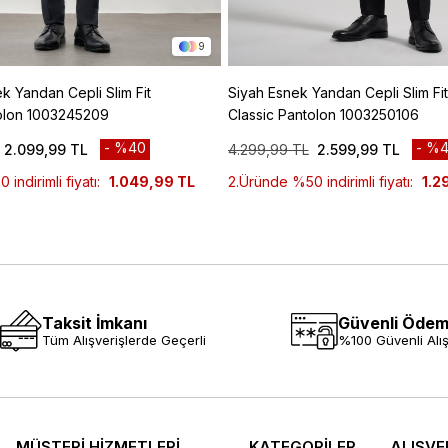
9
k Yandan Cepli Slim Fit
Siyah Esnek Yandan Cepli Slim Fit
tolon 1003245209
Classic Pantolon 1003250106
%40
%4
2.099,99 TL
4.299,99 TL
2.599,99 TL
indirimli fiyatı:
1.049,99 TL
2.Üründe %50 indirimli fiyatı:
1.2
Taksit İmkanı
Güvenli Öde
Tüm Alışverişlerde Geçerli
%100 Güvenli Alış
MÜŞTERİ HİZMETLERİ
KATEGORİLER
ALIŞVE