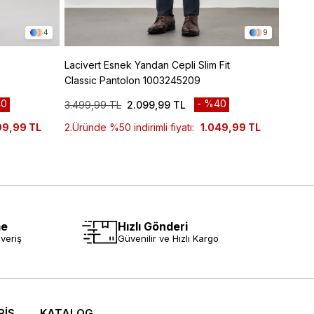
4
9
Lacivert Esnek Yandan Cepli Slim Fit
Siyah 
Classic Pantolon 1003245209
Class
0
%40
3.499,99 TL
2.099,99 TL
3.999
99,99 TL
2.Üründe %50 indirimli fiyatı:
1.049,99 TL
2.Ürün
me
Hızlı Gönderi
veriş
Güvenilir ve Hızlı Kargo
RİŞ
KATALOG