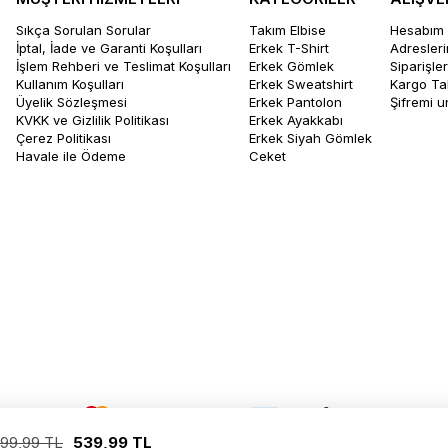
Sıkça Sorulan Sorular
Takım Elbise
Hesabım
İptal, İade ve Garanti Koşulları
Erkek T-Shirt
Adresler
İşlem Rehberi ve Teslimat Koşulları
Erkek Gömlek
Siparişle
Kullanım Koşulları
Erkek Sweatshirt
Kargo Ta
Üyelik Sözleşmesi
Erkek Pantolon
Şifremi 
KVKK ve Gizlilik Politikası
Erkek Ayakkabı
Çerez Politikası
Erkek Siyah Gömlek
Havale ile Ödeme
Ceket
799,99 TL
539,99 TL