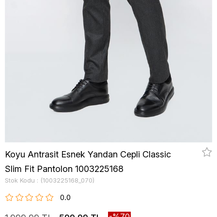
Koyu Antrasit Esnek Yandan Cepli Classic
Slim Fit Pantolon 1003225168
Stok Kodu
(1003225168_070)
0.0
70