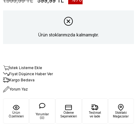
1.999,99 TL
599,99 TL
Ürün stoklarımızda kalmamıştır.
İstek Listeme Ekle
Fiyat Düşünce Haber Ver
Kargo Bedava
Yorum Yaz
Ürün
Ödeme
Teslimat
Stoktaki
Yorumlar
Özellikleri
Seçenekleri
ve İade
Mağazalar
(0)