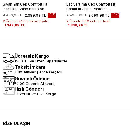
Siyah Yan Cep Comfort Fit
Lacivert Yan Cep Comfort Fit
Pamuklu Chino Pantolon
Pamuklu Chino Pantolon
1003260172
1003260172
%40
%40
4.499,99 TL
2.699,99 TL
4.499,99 TL
2.699,99 TL
2.Üründe %50 indirimli fiyatı:
2.Üründe %50 indirimli fiyatı:
1.349,99 TL
1.349,99 TL
Ücretsiz Kargo
1500 TL ve Üzeri Siparişlerde
Taksit İmkanı
Tüm Alışverişlerde Geçerli
Güvenli Ödeme
%100 Güvenli Alışveriş
Hızlı Gönderi
Güvenilir ve Hızlı Kargo
BİZE ULAŞIN