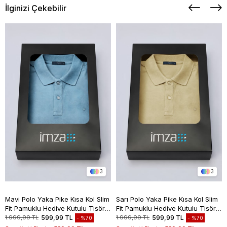
İlginizi Çekebilir
3
3
Mavi Polo Yaka Pike Kısa Kol Slim
Sarı Polo Yaka Pike Kısa Kol Slim
Fit Pamuklu Hediye Kutulu Tişört
Fit Pamuklu Hediye Kutulu Tişört
1011260169
1011260169
1.999,99 TL
599,99 TL
1.999,99 TL
599,99 TL
%70
%70