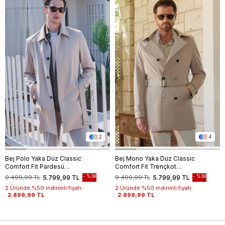
2
4
Bej Polo Yaka Düz Classic
Bej Mono Yaka Düz Classic
Comfort Fit Pardesü
Comfort Fit Trençkot
1006260151
1006260150
%39
%39
9.499,99 TL
5.799,99 TL
9.499,99 TL
5.799,99 TL
2.Üründe %50 indirimli fiyatı:
2.Üründe %50 indirimli fiyatı:
2.899,99 TL
2.899,99 TL