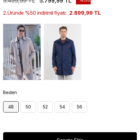
9.499,99 TL
5.799,99 TL
2.Üründe %50 indirimli fiyatı:
2.899,99 TL
Beden
48
50
52
54
56