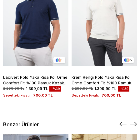
5
5
Lacivert Polo Yaka Kısa Kol Örme
Krem Rengi Polo Yaka Kısa Kol
Comfort Fit %100 Pamuk Kazak
Örme Comfort Fit %100 Pamuk
1012260151
Kazak 1012260151
2.299,99 TL
1.399,99 TL
2.299,99 TL
1.399,99 TL
%39
%39
Sepetteki Fiyatı:
700,00 TL
Sepetteki Fiyatı:
700,00 TL
Benzer Ürünler