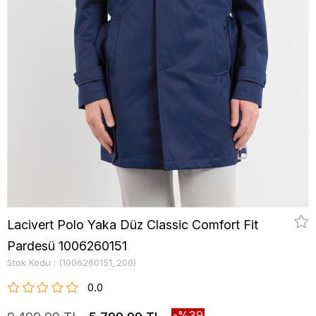
Lacivert Polo Yaka Düz Classic Comfort Fit
Pardesü 1006260151
Stok Kodu
(1006260151_200)
0.0
39