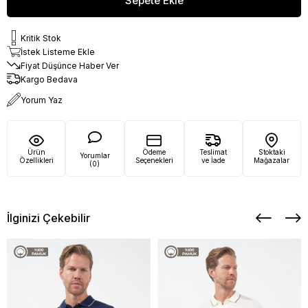
Kritik Stok
İstek Listeme Ekle
Fiyat Düşünce Haber Ver
Kargo Bedava
Yorum Yaz
Ürün
Ödeme
Teslimat
Stoktaki
Yorumlar
Özellikleri
Seçenekleri
ve İade
Mağazalar
(0)
İlginizi Çekebilir