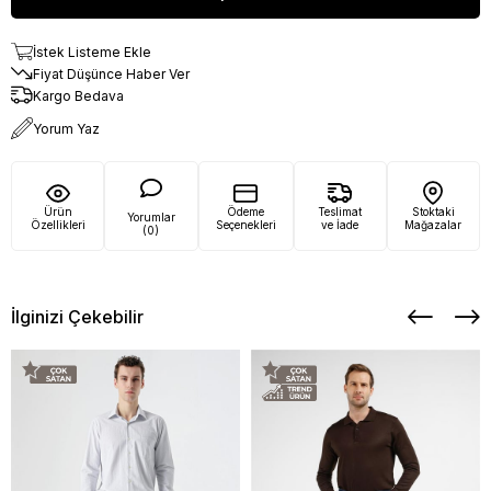
İstek Listeme Ekle
Fiyat Düşünce Haber Ver
Kargo Bedava
Yorum Yaz
Ürün
Ödeme
Teslimat
Stoktaki
Yorumlar
Özellikleri
Seçenekleri
ve İade
Mağazalar
(0)
İlginizi Çekebilir