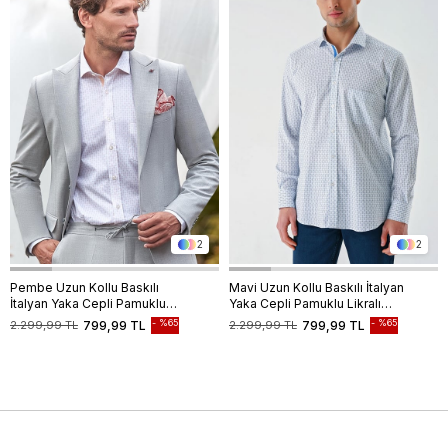
2
2
Pembe Uzun Kollu Baskılı
Mavi Uzun Kollu Baskılı İtalyan
İtalyan Yaka Cepli Pamuklu
Yaka Cepli Pamuklu Likralı
Likralı Comfort Fit Gömlek
Comfort Fit Gömlek
%65
%65
2.299,99 TL
799,99 TL
2.299,99 TL
799,99 TL
1004240160
1004240160