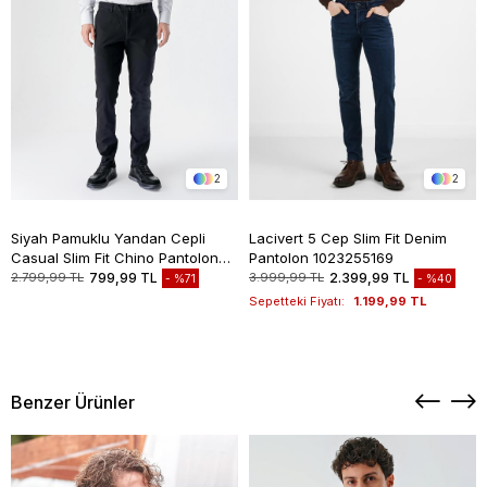
2
2
Siyah Pamuklu Yandan Cepli
Lacivert 5 Cep Slim Fit Denim
Casual Slim Fit Chino Pantolon
Pantolon 1023255169
1003235117
2.799,99 TL
799,99 TL
3.999,99 TL
2.399,99 TL
%71
%40
Sepetteki Fiyatı:
1.199,99 TL
Benzer Ürünler