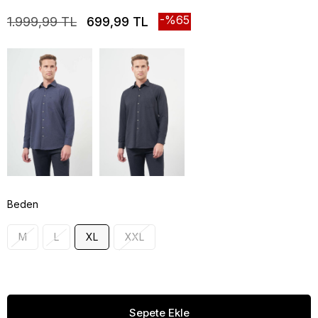
65
1.999,99 TL
699,99 TL
Beden
M
L
XL
XXL