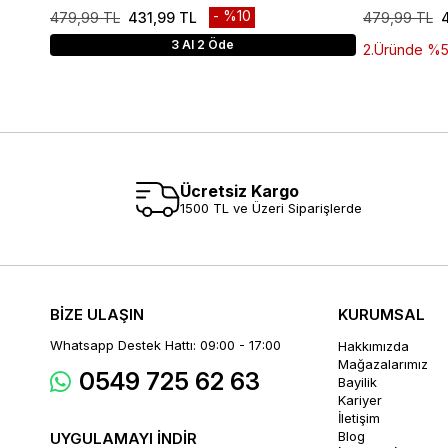
%10
479,99 TL
431,99 TL
479,99 TL
3 Al 2 Öde
2.Üründe %50 
Ücretsiz Kargo
1500 TL ve Üzeri Siparişlerde
BİZE ULAŞIN
KURUMSAL
Whatsapp Destek Hattı: 09:00 - 17:00
Hakkımızda
Mağazalarımız
0549 725 62 63
Bayilik
Kariyer
İletişim
Blog
UYGULAMAYI İNDİR