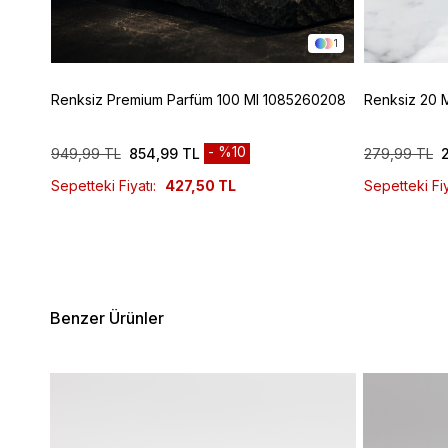
1
1
Renksiz Premium Parfüm 100 Ml 1085260208
Renksiz 20 
%10
949,99 TL
854,99 TL
279,99 TL
Sepetteki Fiyatı:
427,50 TL
Sepetteki Fiy
Benzer Ürünler