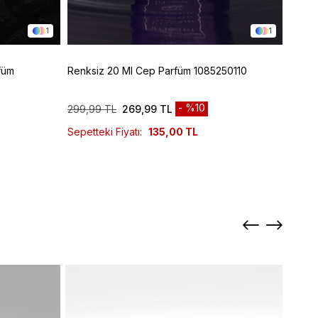
1
1
füm
Renksiz 20 Ml Cep Parfüm 1085250110
Renks
10852
%10
299,99 TL
269,99 TL
829,9
Sepetteki Fiyatı:
135,00 TL