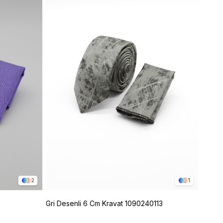
2
1
Gri Desenli 6 Cm Kravat 1090240113
Mavi 