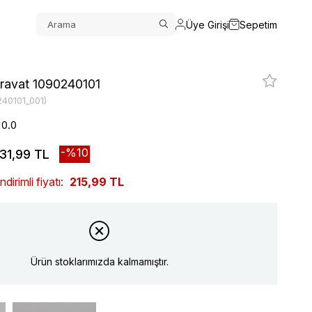
Üye Girişi
Sepetim
ravat 1090240101
240101_001)
0.0
10
31,99 TL
irimli fiyatı:
215,99 TL
Ürün stoklarımızda kalmamıştır.