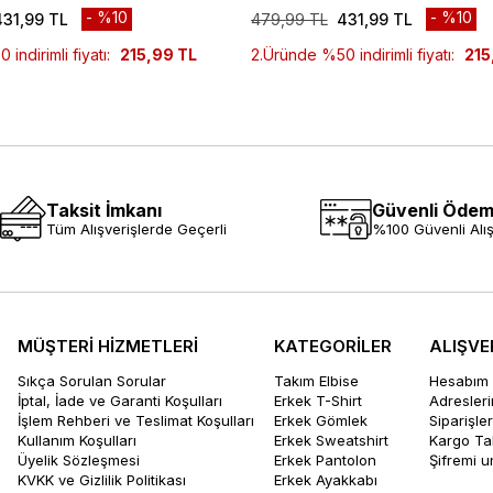
%10
%10
431,99 TL
479,99 TL
431,99 TL
indirimli fiyatı:
215,99 TL
2.Üründe %50 indirimli fiyatı:
215
Taksit İmkanı
Güvenli Öde
Tüm Alışverişlerde Geçerli
%100 Güvenli Alış
MÜŞTERİ HİZMETLERİ
KATEGORİLER
ALIŞVE
Sıkça Sorulan Sorular
Takım Elbise
Hesabım
İptal, İade ve Garanti Koşulları
Erkek T-Shirt
Adresler
İşlem Rehberi ve Teslimat Koşulları
Erkek Gömlek
Siparişle
Kullanım Koşulları
Erkek Sweatshirt
Kargo Ta
Üyelik Sözleşmesi
Erkek Pantolon
Şifremi 
KVKK ve Gizlilik Politikası
Erkek Ayakkabı