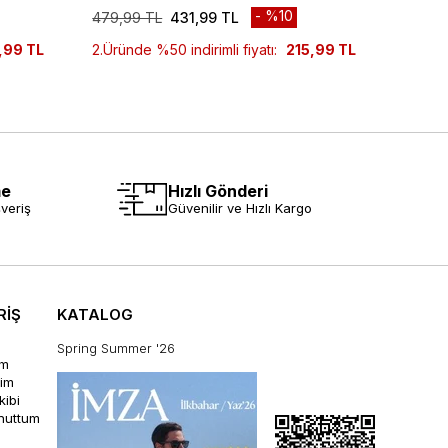
%10
479,99 TL
431,99 TL
479,9
,99 TL
2.Üründe %50 indirimli fiyatı:
215,99 TL
2.Ürün
me
Hızlı Gönderi
veriş
Güvenilir ve Hızlı Kargo
RİŞ
KATALOG
Spring Summer '26
im
rim
kibi
unuttum