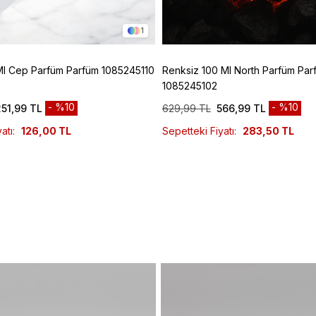
1
Ml Cep Parfüm Parfüm 1085245110
Renksiz 100 Ml North Parfüm Par
1085245102
%10
%10
251,99 TL
629,99 TL
566,99 TL
atı:
126,00 TL
Sepetteki Fiyatı:
283,50 TL