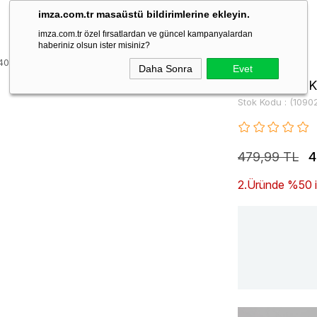
imza.com.tr masaüstü bildirimlerine ekleyin.
imza.com.tr özel fırsatlardan ve güncel kampanyalardan
haberiniz olsun ister misiniz?
40101
Daha Sonra
Evet
Siyah 6 Cm K
Stok Kodu
(1090
479,99 TL
4
2.Üründe %50 ind