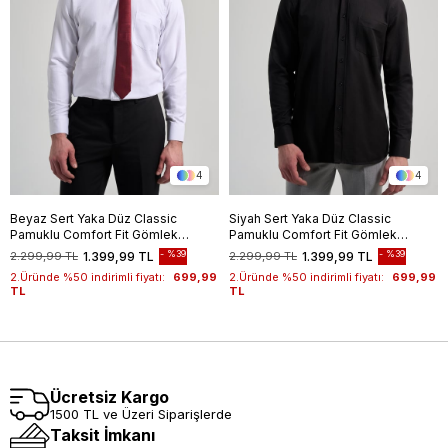
4
4
Beyaz Sert Yaka Düz Classic
Siyah Sert Yaka Düz Classic
Pamuklu Comfort Fit Gömlek
Pamuklu Comfort Fit Gömlek
1004250213
1004250213
%39
%39
2.299,99 TL
1.399,99 TL
2.299,99 TL
1.399,99 TL
2.Üründe %50 indirimli fiyatı:
699,99
2.Üründe %50 indirimli fiyatı:
699,99
TL
TL
Ücretsiz Kargo
1500 TL ve Üzeri Siparişlerde
Taksit İmkanı