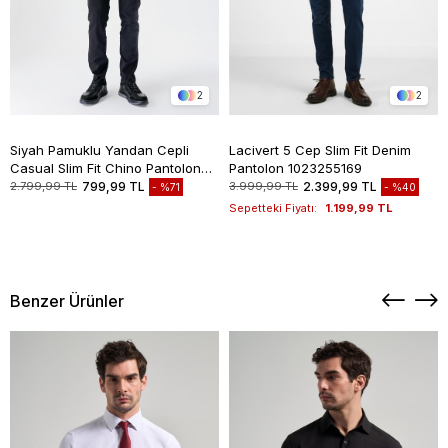
2
2
Siyah Pamuklu Yandan Cepli
Lacivert 5 Cep Slim Fit Denim
Casual Slim Fit Chino Pantolon
Pantolon 1023255169
1003235117
2.799,99 TL
799,99 TL
3.999,99 TL
2.399,99 TL
%71
%40
Sepetteki Fiyatı:
1.199,99 TL
Benzer Ürünler