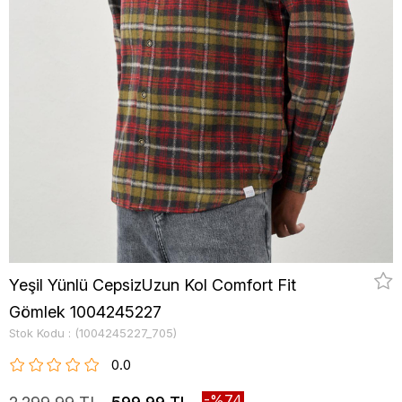
Yeşil Yünlü CepsizUzun Kol Comfort Fit
Gömlek 1004245227
Stok Kodu
(1004245227_705)
0.0
74