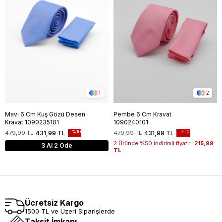
1
2
Mavi 6 Cm Kuş Gözü Desen
Pembe 6 Cm Kravat
Kravat 1090235101
1090240101
%10
%10
479,99 TL
431,99 TL
479,99 TL
431,99 TL
2.Üründe %50 indirimli fiyatı:
215,99
3 Al 2 Öde
TL
Ücretsiz Kargo
1500 TL ve Üzeri Siparişlerde
Taksit İmkanı