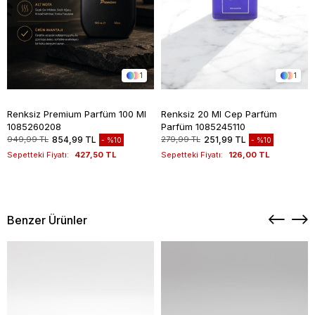
1
1
Renksiz Premium Parfüm 100 Ml
Renksiz 20 Ml Cep Parfüm
1085260208
Parfüm 1085245110
949,99 TL
854,99 TL
279,99 TL
251,99 TL
%10
%10
Sepetteki Fiyatı:
427,50 TL
Sepetteki Fiyatı:
126,00 TL
Benzer Ürünler