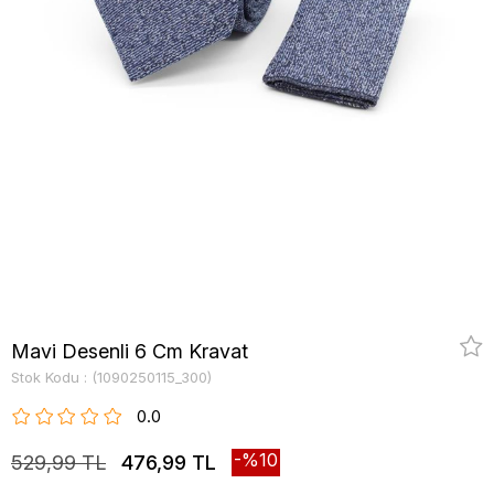
Mavi Desenli 6 Cm Kravat
Stok Kodu
(1090250115_300)
0.0
10
529,99 TL
476,99 TL