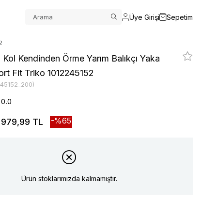
Üye Girişi
Sepetim
2
n Kol Kendinden Örme Yarım Balıkçı Yaka
rt Fit Triko 1012245152
245152_200)
0.0
65
979,99 TL
Ürün stoklarımızda kalmamıştır.