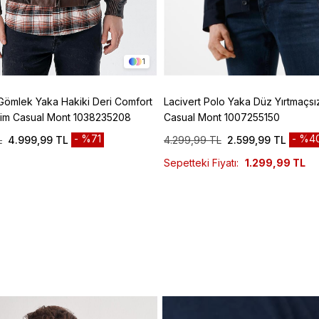
1
Gömlek Yaka Hakiki Deri Comfort
Lacivert Polo Yaka Düz Yırtmaçsı
esim Casual Mont 1038235208
Casual Mont 1007255150
%71
%4
L
4.999,99 TL
4.299,99 TL
2.599,99 TL
Sepetteki Fiyatı:
1.299,99 TL