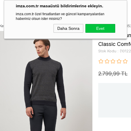
imza.com.tr masaüstü bildirimlerine ekleyin.
imza.com.tr özel fırsatlardan ve güncel kampanyalardan
haberiniz olsun ister misiniz?
 Kendinden Örme Yarım Balıkçı Yaka Classic Comfort Fit Triko 101224515
Daha Sonra
Evet
Lacivert Uzu
Classic Comfo
Stok Kodu
(1012
2.799,99 TL