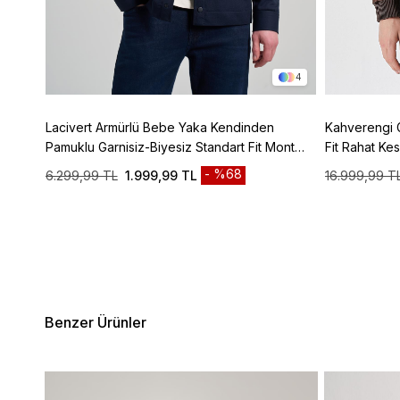
3
4
z Tam
Lacivert Armürlü Bebe Yaka Kendinden
Kahverengi 
150
Pamuklu Garnisiz-Biyesiz Standart Fit Mont
Fit Rahat K
1007245163
%68
6.299,99 TL
1.999,99 TL
16.999,99 T
Benzer Ürünler