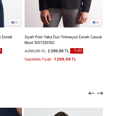
2
2
z Esnek
Siyah Polo Yaka Düz Yırtmaçsız Esnek Casual
Siyah Armürlü Bebe Yaka Kendinden Pamukl
Mont 1007255150
Garni
0
%40
4.299,99 TL
2.599,99 TL
6.299
Sepetteki Fiyatı:
1.299,99 TL