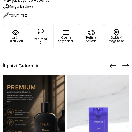
Fiyat Düşünce Haber Ver
Kargo Bedava
Yorum Yaz
Ürün
Ödeme
Teslimat
Stoktaki
Yorumlar
Özellikleri
Seçenekleri
ve İade
Mağazalar
(0)
İlginizi Çekebilir