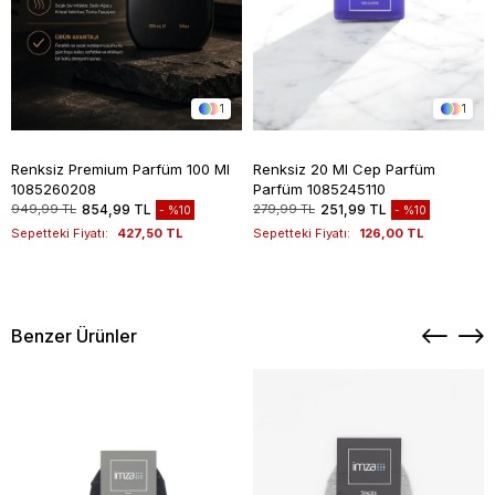
1
1
Renksiz Premium Parfüm 100 Ml
Renksiz 20 Ml Cep Parfüm
1085260208
Parfüm 1085245110
949,99 TL
854,99 TL
279,99 TL
251,99 TL
%10
%10
Sepetteki Fiyatı:
427,50 TL
Sepetteki Fiyatı:
126,00 TL
Benzer Ürünler