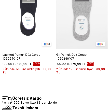
3
3
Lacivert Pamuk Düz Çorap
Gri Pamuk Düz Çorap
1060240107
1060240107
%10
%10
199,99 TL
179,99 TL
199,99 TL
179,99 TL
2.Üründe %50 indirimli fiyatı:
89,99
2.Üründe %50 indirimli fiyatı:
89,99
TL
TL
Ücretsiz Kargo
1500 TL ve Üzeri Siparişlerde
Taksit İmkanı