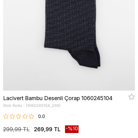
Lacivert Bambu Desenli Çorap 1060245104
Stok Kodu
(1060245104_200)
0.0
10
299,99 TL
269,99 TL