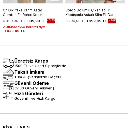
Gri Dik Yaka Yarım Astar
Bordo Dolumlu Çıkarılabilir
Comfort Fit Rahat Kesim
Kapüşonlu Astarlı Slim Fit Dar
Casual Mont 1007240150
Kesim Casual Mont
%40
%68
6.499,99 TL
3.899,99 TL
6.299,99 TL
1.999,99 TL
1007245151
2.Üründe %50 indirimli fiyatı:
1.949,99 TL
Ücretsiz Kargo
1500 TL ve Üzeri Siparişlerde
Taksit İmkanı
Tüm Alışverişlerde Geçerli
Güvenli Ödeme
%100 Güvenli Alışveriş
Hızlı Gönderi
Güvenilir ve Hızlı Kargo
BİZE ULAŞIN