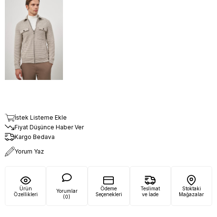
İstek Listeme Ekle
Fiyat Düşünce Haber Ver
Kargo Bedava
Yorum Yaz
Ürün
Ödeme
Teslimat
Stoktaki
Yorumlar
Özellikleri
Seçenekleri
ve İade
Mağazalar
(0)