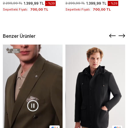
1012260151
Kazak 1012260151
2.299,99 TL
1.399,99 TL
2.299,99 TL
1.399,99 TL
%39
%39
Sepetteki Fiyatı:
700,00 TL
Sepetteki Fiyatı:
700,00 TL
Benzer Ürünler