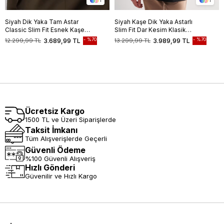
1
1
Siyah Dik Yaka Tam Astar
Siyah Kaşe Dik Yaka Astarlı
Classic Slim Fit Esnek Kaşe
Slim Fit Dar Kesim Klasik
Kaban 1008255150
Kaban
%70
%70
12.299,99 TL
3.689,99 TL
13.299,99 TL
3.989,99 TL
Ücretsiz Kargo
1500 TL ve Üzeri Siparişlerde
Taksit İmkanı
Tüm Alışverişlerde Geçerli
Güvenli Ödeme
%100 Güvenli Alışveriş
Hızlı Gönderi
Güvenilir ve Hızlı Kargo