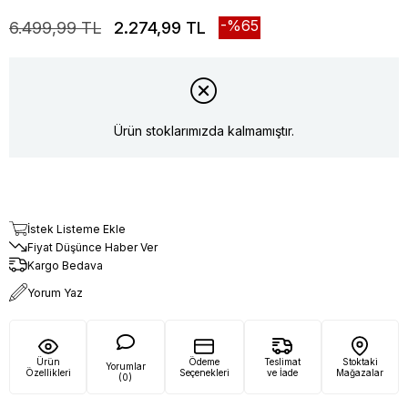
65
6.499,99 TL
2.274,99 TL
Ürün stoklarımızda kalmamıştır.
İstek Listeme Ekle
Fiyat Düşünce Haber Ver
Kargo Bedava
Yorum Yaz
Ürün
Ödeme
Teslimat
Stoktaki
Yorumlar
Özellikleri
Seçenekleri
ve İade
Mağazalar
(0)