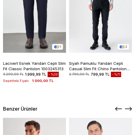
1
2
Lacivert Esnek Yandan Cepli Slim
Siyah Pamuklu Yandan Cepli
Fit Classic Pantolon 1003245313
Casual Slim Fit Chino Pantolon
1003235117
3.299,99 TL
1.999,99 TL
2.799,99 TL
799,99 TL
%39
%71
Sepetteki Fiyatı:
1.000,00 TL
Benzer Ürünler