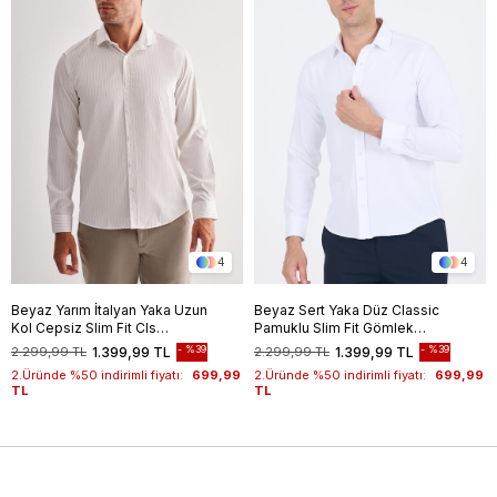
4
4
Beyaz Yarım İtalyan Yaka Uzun
Beyaz Sert Yaka Düz Classic
Kol Cepsiz Slim Fit Cls
Pamuklu Slim Fit Gömlek
Gömlek 1004255174
1004250214
%39
%39
2.299,99 TL
1.399,99 TL
2.299,99 TL
1.399,99 TL
2.Üründe %50 indirimli fiyatı:
699,99
2.Üründe %50 indirimli fiyatı:
699,99
TL
TL