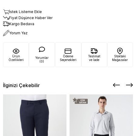
İstek Listeme Ekle
Fiyat Düşünce Haber Ver
Kargo Bedava
Yorum Yaz
Ürün
Ödeme
Teslimat
Stoktaki
Yorumlar
Özellikleri
Seçenekleri
ve İade
Mağazalar
(0)
İlginizi Çekebilir