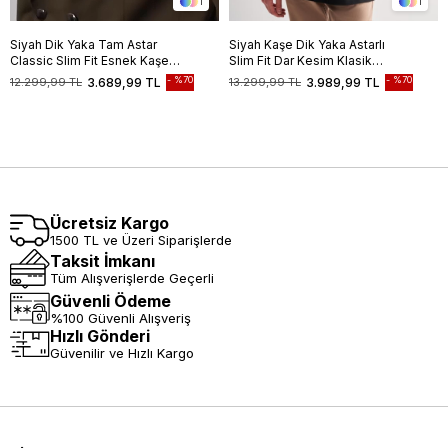
1
1
Siyah Dik Yaka Tam Astar
Siyah Kaşe Dik Yaka Astarlı
Classic Slim Fit Esnek Kaşe
Slim Fit Dar Kesim Klasik
Kaban 1008255150
Kaban
%70
%70
12.299,99 TL
3.689,99 TL
13.299,99 TL
3.989,99 TL
Ücretsiz Kargo
1500 TL ve Üzeri Siparişlerde
Taksit İmkanı
Tüm Alışverişlerde Geçerli
Güvenli Ödeme
%100 Güvenli Alışveriş
Hızlı Gönderi
Güvenilir ve Hızlı Kargo