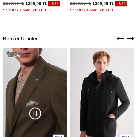
1012260151
Kazak 1012260151
2.299,99 TL
1.399,99 TL
2.299,99 TL
1.399,99 TL
%39
%39
Sepetteki Fiyatı:
700,00 TL
Sepetteki Fiyatı:
700,00 TL
Benzer Ürünler