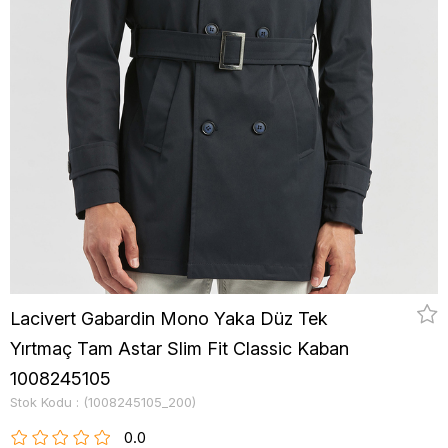
Lacivert Gabardin Mono Yaka Düz Tek
Yırtmaç Tam Astar Slim Fit Classic Kaban
1008245105
Stok Kodu
(1008245105_200)
0.0