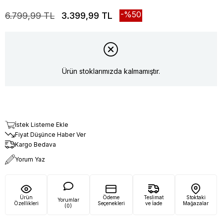
50
6.799,99 TL
3.399,99 TL
Ürün stoklarımızda kalmamıştır.
İstek Listeme Ekle
Fiyat Düşünce Haber Ver
Kargo Bedava
Yorum Yaz
Ürün
Ödeme
Teslimat
Stoktaki
Yorumlar
Özellikleri
Seçenekleri
ve İade
Mağazalar
(0)