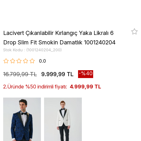
Lacivert Çıkarılabilir Kırlangıç Yaka Likralı 6
Drop Slim Fit Smokin Damatlık 1001240204
Stok Kodu
(1001240204_200)
0.0
40
16.799,99 TL
9.999,99 TL
2.Üründe %50 indirimli fiyatı:
4.999,99 TL