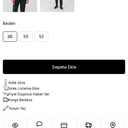
Beden
48
50
52
Kritik Stok
İstek Listeme Ekle
Fiyat Düşünce Haber Ver
Kargo Bedava
Yorum Yaz