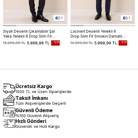
1
1
Siyah Desenli Çıkarılabilir Şal
Lacivert Desenli Yelekli 6
Yaka Yelekli 6 Drop Slim Fit
Drop Slim Fit Smokin Damatlık
Smokin Damatlık Takım
Takım 1001230204
%55
%55
13.299,99 TL
5.999,99 TL
13.299,99 TL
5.999,99 TL
1001230210
Ücretsiz Kargo
1500 TL ve Üzeri Siparişlerde
Taksit İmkanı
Tüm Alışverişlerde Geçerli
Güvenli Ödeme
%100 Güvenli Alışveriş
Hızlı Gönderi
Güvenilir ve Hızlı Kargo