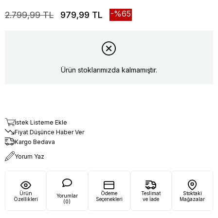
65
2.799,99 TL
979,99 TL
Ürün stoklarımızda kalmamıştır.
İstek Listeme Ekle
Fiyat Düşünce Haber Ver
Kargo Bedava
Yorum Yaz
Ürün
Ödeme
Teslimat
Stoktaki
Yorumlar
Özellikleri
Seçenekleri
ve İade
Mağazalar
(0)