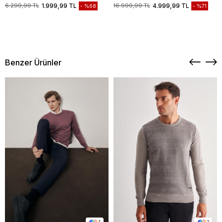
Biyesiz Standart Fit Mont
Casual Mont 1038235208
6.299,99 TL
1.999,99 TL
16.999,99 TL
4.999,99 TL
%68
%71
1007245163
Benzer Ürünler