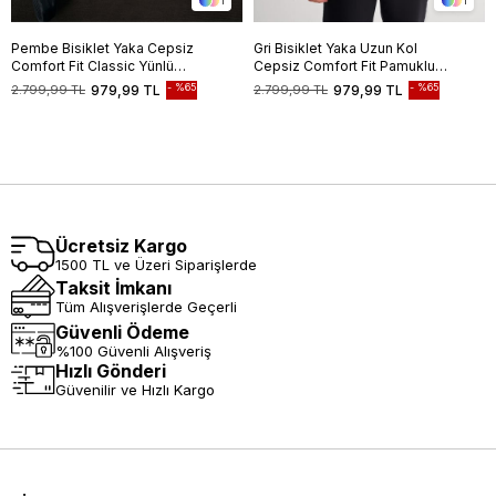
1
1
Pembe Bisiklet Yaka Cepsiz
Gri Bisiklet Yaka Uzun Kol
Comfort Fit Classic Yünlü
Cepsiz Comfort Fit Pamuklu
Triko Kazak 1012255006
Triko Kazak 1012255217
%65
%65
2.799,99 TL
979,99 TL
2.799,99 TL
979,99 TL
Ücretsiz Kargo
1500 TL ve Üzeri Siparişlerde
Taksit İmkanı
Tüm Alışverişlerde Geçerli
Güvenli Ödeme
%100 Güvenli Alışveriş
Hızlı Gönderi
Güvenilir ve Hızlı Kargo