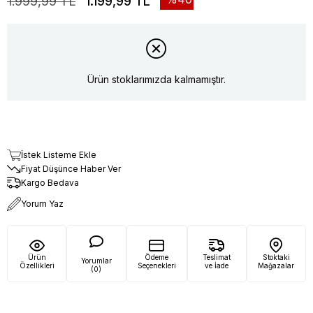
1.999,99 TL
1.199,99 TL
Ürün stoklarımızda kalmamıştır.
İstek Listeme Ekle
Fiyat Düşünce Haber Ver
Kargo Bedava
Yorum Yaz
Ürün
Ödeme
Teslimat
Stoktaki
Yorumlar
Özellikleri
Seçenekleri
ve İade
Mağazalar
(0)