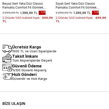
Beyaz Sert Yaka Düz Classic
Siyah Sert Yaka Düz Classic
Pamuklu Comfort Fit Gömlek
Pamuklu Comfort Fit Gömlek
1004250213
1004250213
%39
%39
2.299,99 TL
1.399,99 TL
2.299,99 TL
1.399,99 TL
2.Üründe %50 indirimli fiyatı:
699,99
2.Üründe %50 indirimli fiyatı:
699,99
TL
TL
Ücretsiz Kargo
1500 TL ve Üzeri Siparişlerde
Taksit İmkanı
Tüm Alışverişlerde Geçerli
Güvenli Ödeme
%100 Güvenli Alışveriş
Hızlı Gönderi
Güvenilir ve Hızlı Kargo
BİZE ULAŞIN