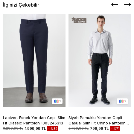
İlginizi Çekebilir
1
2
Lacivert Esnek Yandan Cepli Slim
Siyah Pamuklu Yandan Cepli
Fit Classic Pantolon 1003245313
Casual Slim Fit Chino Pantolon
1003235117
3.299,99 TL
1.999,99 TL
2.799,99 TL
799,99 TL
%39
%71