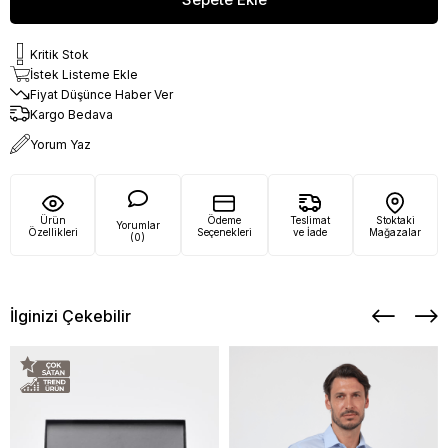
Kritik Stok
İstek Listeme Ekle
Fiyat Düşünce Haber Ver
Kargo Bedava
Yorum Yaz
Ürün
Ödeme
Teslimat
Stoktaki
Yorumlar
Özellikleri
Seçenekleri
ve İade
Mağazalar
(0)
İlginizi Çekebilir