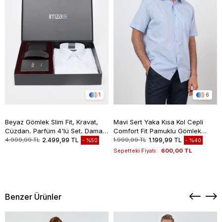
1
6
Beyaz Gömlek Slim Fit, Kravat,
Mavi Sert Yaka Kısa Kol Cepli
Cüzdan, Parfüm 4'lü Set, Damat
Comfort Fit Pamuklu Gömlek
Bohçası, Hediye Seti, Düğün Set
1004260258
4.999,99 TL
2.499,99 TL
1.999,99 TL
1.199,99 TL
%50
%40
Sepetteki Fiyatı:
600,00 TL
Benzer Ürünler