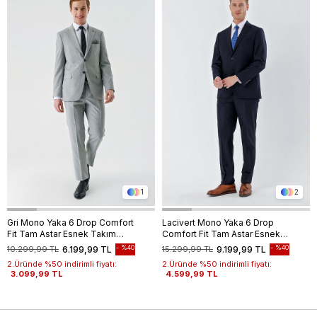
1
2
Gri Mono Yaka 6 Drop Comfort
Lacivert Mono Yaka 6 Drop
Fit Tam Astar Esnek Takım
Comfort Fit Tam Astar Esnek
Elbise 1001240102
Takım Elbise 1001240010
%40
%40
10.299,99 TL
6.199,99 TL
15.299,99 TL
9.199,99 TL
2.Üründe %50 indirimli fiyatı:
2.Üründe %50 indirimli fiyatı:
3.099,99 TL
4.599,99 TL