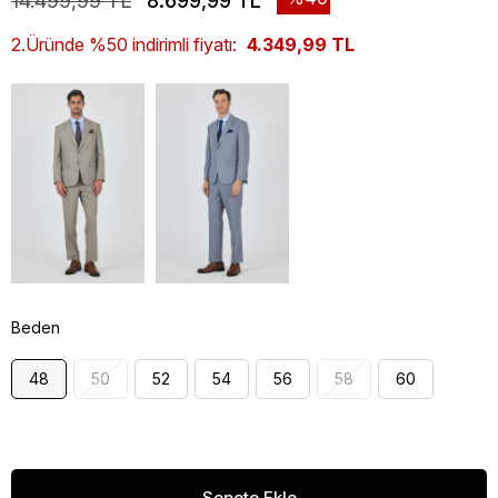
14.499,99 TL
8.699,99 TL
2.Üründe %50 indirimli fiyatı:
4.349,99 TL
Beden
48
50
52
54
56
58
60