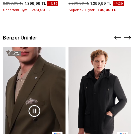
1012260151
Kazak 1012260151
2.299,99 TL
1.399,99 TL
2.299,99 TL
1.399,99 TL
%39
%39
Sepetteki Fiyatı:
700,00 TL
Sepetteki Fiyatı:
700,00 TL
Benzer Ürünler