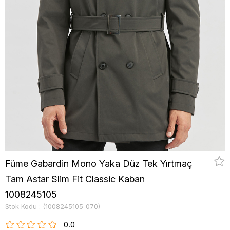
Füme Gabardin Mono Yaka Düz Tek Yırtmaç
Tam Astar Slim Fit Classic Kaban
1008245105
Stok Kodu
(1008245105_070)
0.0