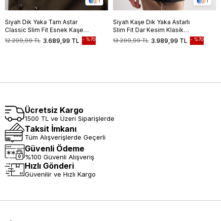
1
1
Siyah Dik Yaka Tam Astar
Siyah Kaşe Dik Yaka Astarlı
Classic Slim Fit Esnek Kaşe
Slim Fit Dar Kesim Klasik
Kaban 1008255150
Kaban
%70
%70
12.299,99 TL
3.689,99 TL
13.299,99 TL
3.989,99 TL
Ücretsiz Kargo
1500 TL ve Üzeri Siparişlerde
Taksit İmkanı
Tüm Alışverişlerde Geçerli
Güvenli Ödeme
%100 Güvenli Alışveriş
Hızlı Gönderi
Güvenilir ve Hızlı Kargo