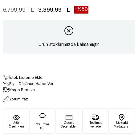
50
6.799,99 TL
3.399,99 TL
Ürün stoklarımızda kalmamıştır.
İstek Listeme Ekle
Fiyat Düşünce Haber Ver
Kargo Bedava
Yorum Yaz
Ürün
Ödeme
Teslimat
Stoktaki
Yorumlar
Özellikleri
Seçenekleri
ve İade
Mağazalar
(0)