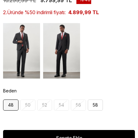
16.299,99 TL
9.799,99 TL
2.Üründe %50 indirimli fiyatı:
4.899,99 TL
Beden
48
50
52
54
56
58