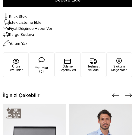
Kritik Stok
İstek Listeme Ekle
Fiyat Düşünce Haber Ver
Kargo Bedava
Yorum Yaz
Ürün
Ödeme
Teslimat
Stoktaki
Yorumlar
Özellikleri
Seçenekleri
ve İade
Mağazalar
(0)
İlginizi Çekebilir