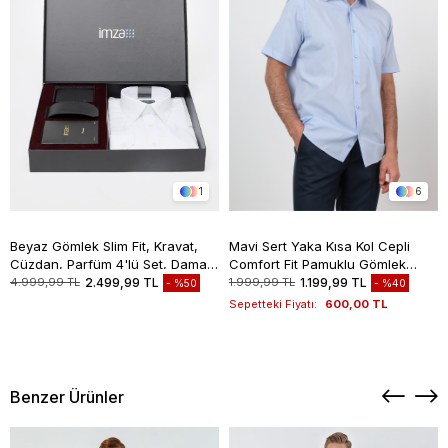
1
6
Beyaz Gömlek Slim Fit, Kravat,
Mavi Sert Yaka Kısa Kol Cepli
Cüzdan, Parfüm 4'lü Set, Damat
Comfort Fit Pamuklu Gömlek
Bohçası, Hediye Seti, Düğün Set
1004260258
4.999,99 TL
2.499,99 TL
1.999,99 TL
1.199,99 TL
%50
%40
Sepetteki Fiyatı:
600,00 TL
Benzer Ürünler