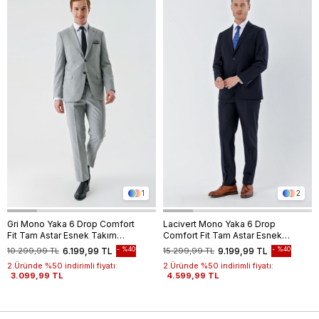
1
2
Gri Mono Yaka 6 Drop Comfort
Lacivert Mono Yaka 6 Drop
Fit Tam Astar Esnek Takım
Comfort Fit Tam Astar Esnek
Elbise 1001240102
Takım Elbise 1001240010
%40
%40
10.299,99 TL
6.199,99 TL
15.299,99 TL
9.199,99 TL
2.Üründe %50 indirimli fiyatı:
2.Üründe %50 indirimli fiyatı:
3.099,99 TL
4.599,99 TL