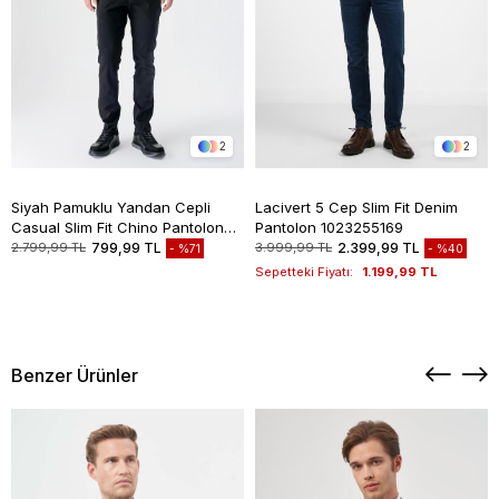
2
2
Siyah Pamuklu Yandan Cepli
Lacivert 5 Cep Slim Fit Denim
Casual Slim Fit Chino Pantolon
Pantolon 1023255169
1003235117
2.799,99 TL
799,99 TL
3.999,99 TL
2.399,99 TL
%71
%40
Sepetteki Fiyatı:
1.199,99 TL
Benzer Ürünler