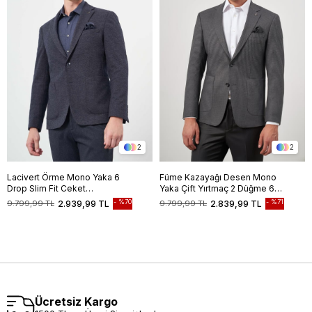
2
2
Lacivert Örme Mono Yaka 6
Füme Kazayağı Desen Mono
Drop Slim Fit Ceket
Yaka Çift Yırtmaç 2 Düğme 6
1002245151
Drop Slim Fit Classic Ceket
%70
%71
9.799,99 TL
2.939,99 TL
9.799,99 TL
2.839,99 TL
1002245106
Ücretsiz Kargo