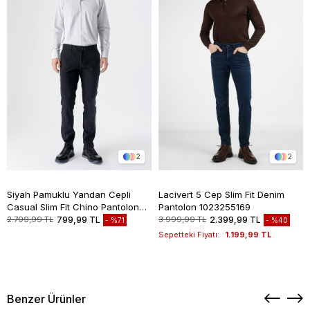
2
2
Siyah Pamuklu Yandan Cepli
Lacivert 5 Cep Slim Fit Denim
Casual Slim Fit Chino Pantolon
Pantolon 1023255169
1003235117
2.799,99 TL
799,99 TL
3.999,99 TL
2.399,99 TL
%71
%40
Sepetteki Fiyatı:
1.199,99 TL
Benzer Ürünler