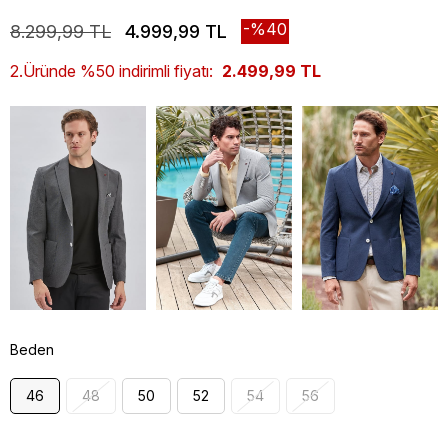
40
8.299,99 TL
4.999,99 TL
2.Üründe %50 indirimli fiyatı:
2.499,99 TL
Beden
46
48
50
52
54
56