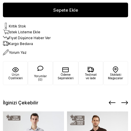
Kritik Stok
İstek Listeme Ekle
Fiyat Düşünce Haber Ver
Kargo Bedava
Yorum Yaz
Ürün
Ödeme
Teslimat
Stoktaki
Yorumlar
Özellikleri
Seçenekleri
ve İade
Mağazalar
(0)
İlginizi Çekebilir