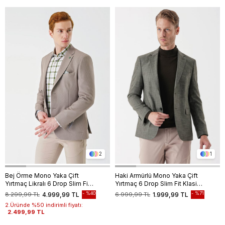
2
1
Bej Örme Mono Yaka Çift
Haki Armürlü Mono Yaka Çift
Yırtmaç Likralı 6 Drop Slim Fit
Yırtmaç 6 Drop Slim Fit Klasik
Dar Kesim Klasik Ceket
Ceket 1002235133
%40
%71
8.299,99 TL
4.999,99 TL
6.999,99 TL
1.999,99 TL
1002240138
2.Üründe %50 indirimli fiyatı:
2.499,99 TL