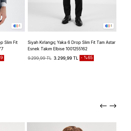
1
1
p Slim Fit
Siyah Kırlangıç Yaka 6 Drop Slim Fit Tam Astar
Lacive
77
Esnek Takım Elbise 1001255162
Panto
9
%65
9.299,99 TL
3.299,99 TL
3.299
Sepett