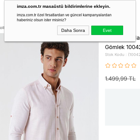
imza.com.tr masaüstü bildirimlerine ekleyin.
imza.com.tr özel fırsatlardan ve güncel kampanyalardan
haberiniz olsun ister misiniz?
Kollu Gabardin Cepsiz Casual Slim Fit Gömlek 1004230180
Daha Sonra
Evet
Pembe Kısalab
Gömlek 1004
Stok Kodu
(1004
1.499,99 TL