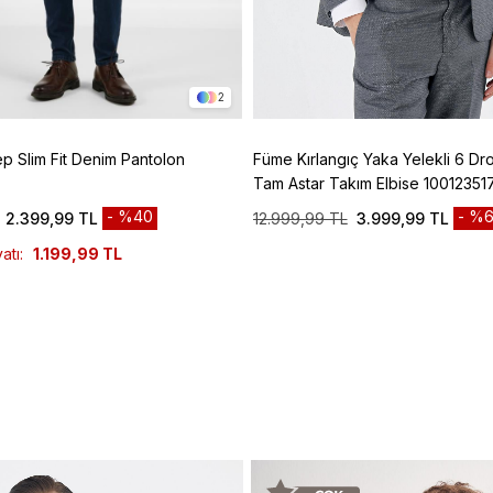
2
ep Slim Fit Denim Pantolon
Füme Kırlangıç Yaka Yelekli 6 Dro
Tam Astar Takım Elbise 10012351
%40
%6
2.399,99 TL
12.999,99 TL
3.999,99 TL
atı:
1.199,99 TL