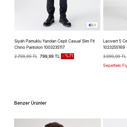
4
2
ic
Siyah Pamuklu Yandan Cepli Casual Slim Fit
Lacivert 5 C
Chino Pantolon 1003235117
1023255169
%71
2.799,99 TL
799,99 TL
3.999,99 TL
Sepetteki Fiy
Benzer Ürünler