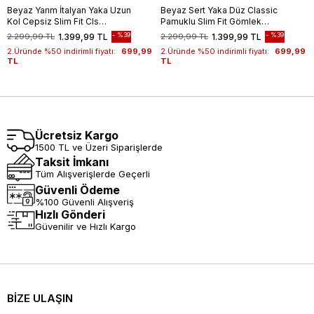
Beyaz Yarım İtalyan Yaka Uzun
Beyaz Sert Yaka Düz Classic
Kol Cepsiz Slim Fit Cls
Pamuklu Slim Fit Gömlek
Gömlek 1004255174
1004250214
%39
%39
2.299,99 TL
1.399,99 TL
2.299,99 TL
1.399,99 TL
2.Üründe %50 indirimli fiyatı:
699,99
2.Üründe %50 indirimli fiyatı:
699,99
TL
TL
Ücretsiz Kargo
1500 TL ve Üzeri Siparişlerde
Taksit İmkanı
Tüm Alışverişlerde Geçerli
Güvenli Ödeme
%100 Güvenli Alışveriş
Hızlı Gönderi
Güvenilir ve Hızlı Kargo
BİZE ULAŞIN