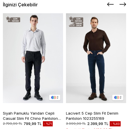
İlginizi Çekebilir
2
2
Siyah Pamuklu Yandan Cepli
Lacivert 5 Cep Slim Fit Denim
Casual Slim Fit Chino Pantolon
Pantolon 1023255169
1003235117
2.799,99 TL
799,99 TL
3.999,99 TL
2.399,99 TL
%71
%40