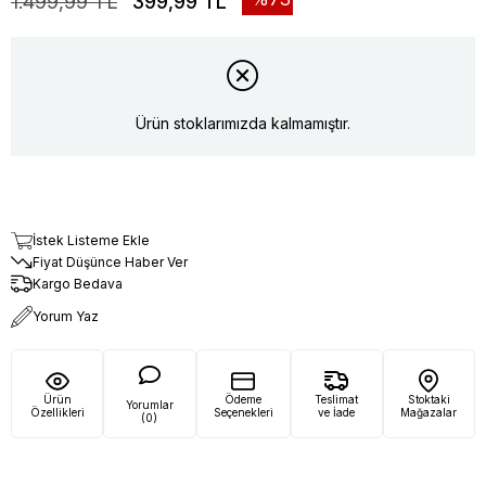
1.499,99 TL
399,99 TL
Ürün stoklarımızda kalmamıştır.
İstek Listeme Ekle
Fiyat Düşünce Haber Ver
Kargo Bedava
Yorum Yaz
Ürün
Ödeme
Teslimat
Stoktaki
Yorumlar
Özellikleri
Seçenekleri
ve İade
Mağazalar
(0)