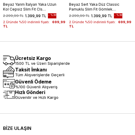
Beyaz Yarım İtalyan Yaka Uzun
Beyaz Sert Yaka Düz Classic
Kol Cepsiz Slim Fit Cls
Pamuklu Slim Fit Gömlek
Gömlek 1004255174
1004250214
%39
%39
2.299,99 TL
1.399,99 TL
2.299,99 TL
1.399,99 TL
2.Üründe %50 indirimli fiyatı:
699,99
2.Üründe %50 indirimli fiyatı:
699,99
TL
TL
Ücretsiz Kargo
1500 TL ve Üzeri Siparişlerde
Taksit İmkanı
Tüm Alışverişlerde Geçerli
Güvenli Ödeme
%100 Güvenli Alışveriş
Hızlı Gönderi
Güvenilir ve Hızlı Kargo
BİZE ULAŞIN