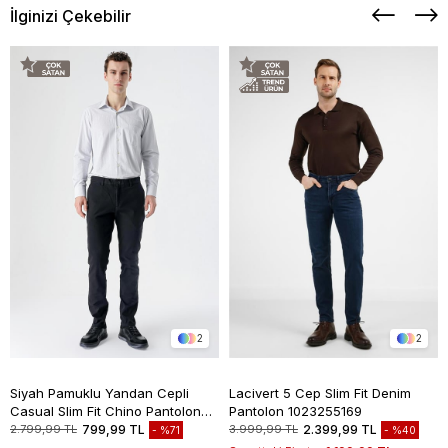
İlginizi Çekebilir
2
2
Siyah Pamuklu Yandan Cepli
Lacivert 5 Cep Slim Fit Denim
Casual Slim Fit Chino Pantolon
Pantolon 1023255169
1003235117
2.799,99 TL
799,99 TL
3.999,99 TL
2.399,99 TL
%71
%40