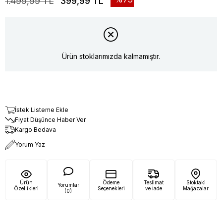
1.499,99 TL
399,99 TL
Ürün stoklarımızda kalmamıştır.
İstek Listeme Ekle
Fiyat Düşünce Haber Ver
Kargo Bedava
Yorum Yaz
Ürün
Ödeme
Teslimat
Stoktaki
Yorumlar
Özellikleri
Seçenekleri
ve İade
Mağazalar
(0)