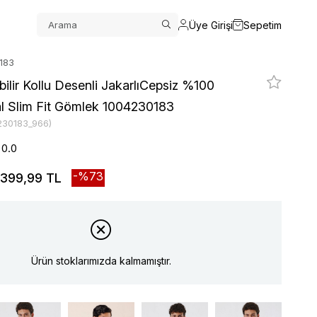
Üye Girişi
Sepetim
0183
ilir Kollu Desenli JakarlıCepsiz %100
 Slim Fit Gömlek 1004230183
230183_966)
0.0
73
399,99 TL
Ürün stoklarımızda kalmamıştır.