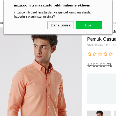
imza.com.tr masaüstü bildirimlerine ekleyin.
imza.com.tr özel fırsatlardan ve güncel kampanyalardan
haberiniz olsun ister misiniz?
Kollu Desenli JakarlıCepsiz %100 Pamuk Casual Slim Fit Gömlek 100423
Daha Sonra
Evet
Pembe Kısalab
Pamuk Casual
Stok Kodu
(1004
1.499,99 TL