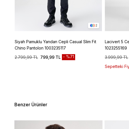
4
2
ic
Siyah Pamuklu Yandan Cepli Casual Slim Fit
Lacivert 5 C
Chino Pantolon 1003235117
1023255169
%71
2.799,99 TL
799,99 TL
3.999,99 TL
Sepetteki Fiy
Benzer Ürünler