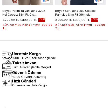
4
4
Beyaz Yarım İtalyan Yaka Uzun
Beyaz Sert Yaka Düz Classic
Kol Cepsiz Slim Fit Cls
Pamuklu Slim Fit Gömlek
Gömlek 1004255174
1004250214
%39
%39
2.299,99 TL
1.399,99 TL
2.299,99 TL
1.399,99 TL
2.Üründe %50 indirimli fiyatı:
699,99
2.Üründe %50 indirimli fiyatı:
699,99
TL
TL
Ücretsiz Kargo
1500 TL ve Üzeri Siparişlerde
Taksit İmkanı
Tüm Alışverişlerde Geçerli
Güvenli Ödeme
%100 Güvenli Alışveriş
Hızlı Gönderi
Güvenilir ve Hızlı Kargo