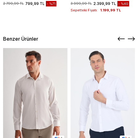
1003235117
2.799,99 TL
799,99 TL
3.999,99 TL
2.399,99 TL
%71
%40
Sepetteki Fiyatı:
1.199,99 TL
Benzer Ürünler