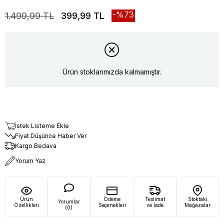
73
1.499,99 TL
399,99 TL
Ürün stoklarımızda kalmamıştır.
İstek Listeme Ekle
Fiyat Düşünce Haber Ver
Kargo Bedava
Yorum Yaz
Ürün
Ödeme
Teslimat
Stoktaki
Yorumlar
Özellikleri
Seçenekleri
ve İade
Mağazalar
(0)