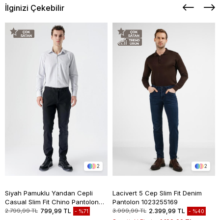
İlginizi Çekebilir
2
2
Siyah Pamuklu Yandan Cepli
Lacivert 5 Cep Slim Fit Denim
Casual Slim Fit Chino Pantolon
Pantolon 1023255169
1003235117
2.799,99 TL
799,99 TL
3.999,99 TL
2.399,99 TL
%71
%40