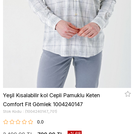
Yeşil Kısalabilir kol Cepli Pamuklu Keten
Comfort Fit Gömlek 1004240147
Stok Kodu
(1004240147_701)
0.0
68