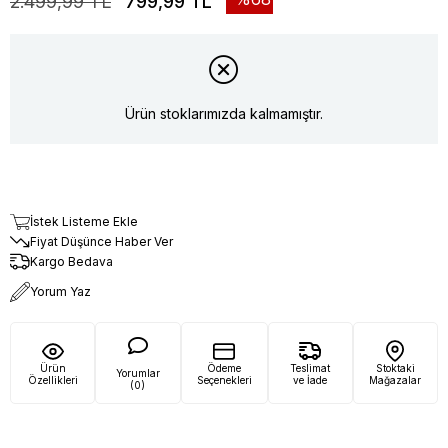
2.499,99 TL
799,99 TL
Ürün stoklarımızda kalmamıştır.
İstek Listeme Ekle
Fiyat Düşünce Haber Ver
Kargo Bedava
Yorum Yaz
Ürün
Ödeme
Teslimat
Stoktaki
Yorumlar
Özellikleri
Seçenekleri
ve İade
Mağazalar
(0)