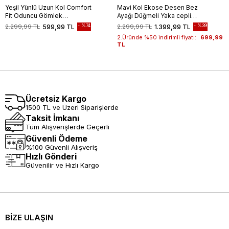
Yeşil Yünlü Uzun Kol Comfort
Mavi Kol Ekose Desen Bez
Fit Oduncu Gömlek
Ayağı Düğmeli Yaka cepli
1004245227
%100 Pamuk Classic Comfort
%74
%39
2.299,99 TL
599,99 TL
2.299,99 TL
1.399,99 TL
Fit Gömlek 1004250164
2.Üründe %50 indirimli fiyatı:
699,99
TL
Ücretsiz Kargo
1500 TL ve Üzeri Siparişlerde
Taksit İmkanı
Tüm Alışverişlerde Geçerli
Güvenli Ödeme
%100 Güvenli Alışveriş
Hızlı Gönderi
Güvenilir ve Hızlı Kargo
BİZE ULAŞIN