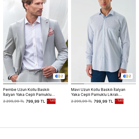
2
2
Pembe Uzun Kollu Baskılı
Mavi Uzun Kollu Baskılı İtalyan
İtalyan Yaka Cepli Pamuklu
Yaka Cepli Pamuklu Likralı
Likralı Comfort Fit Gömlek
Comfort Fit Gömlek
%65
%65
2.299,99 TL
799,99 TL
2.299,99 TL
799,99 TL
1004240160
1004240160