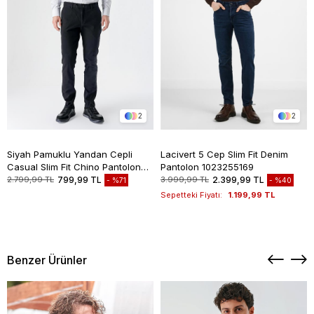
2
2
Siyah Pamuklu Yandan Cepli
Lacivert 5 Cep Slim Fit Denim
Casual Slim Fit Chino Pantolon
Pantolon 1023255169
1003235117
2.799,99 TL
799,99 TL
3.999,99 TL
2.399,99 TL
%71
%40
Sepetteki Fiyatı:
1.199,99 TL
Benzer Ürünler