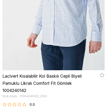
Lacivert Kısalabilir Kol Baskılı Cepli Biyeli
Pamuklu Likralı Comfort Fit Gömlek
1004240142
Stok Kodu
(1004240142_200)
0.0