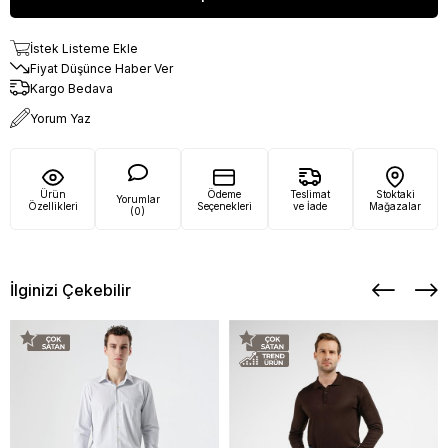
İstek Listeme Ekle
Fiyat Düşünce Haber Ver
Kargo Bedava
Yorum Yaz
Ürün
Ödeme
Teslimat
Stoktaki
Yorumlar
Özellikleri
Seçenekleri
ve İade
Mağazalar
(0)
İlginizi Çekebilir