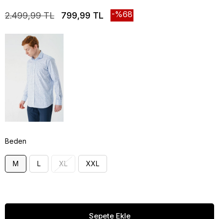
68
2.499,99 TL
799,99 TL
Beden
M
L
XL
XXL