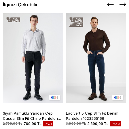
İlginizi Çekebilir
2
2
Siyah Pamuklu Yandan Cepli
Lacivert 5 Cep Slim Fit Denim
Casual Slim Fit Chino Pantolon
Pantolon 1023255169
1003235117
2.799,99 TL
799,99 TL
3.999,99 TL
2.399,99 TL
%71
%40