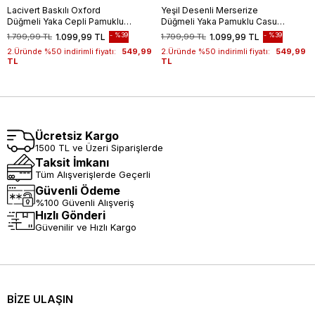
Lacivert Baskılı Oxford
Yeşil Desenli Merserize
Düğmeli Yaka Cepli Pamuklu
Düğmeli Yaka Pamuklu Casual
Casual Slim Fit Dar Kesim
Slim Fit Dar Kesim Tişört
%39
%39
1.799,99 TL
1.099,99 TL
1.799,99 TL
1.099,99 TL
Tişört 1011240177
1011240160
2.Üründe %50 indirimli fiyatı:
549,99
2.Üründe %50 indirimli fiyatı:
549,99
TL
TL
Ücretsiz Kargo
1500 TL ve Üzeri Siparişlerde
Taksit İmkanı
Tüm Alışverişlerde Geçerli
Güvenli Ödeme
%100 Güvenli Alışveriş
Hızlı Gönderi
Güvenilir ve Hızlı Kargo
BİZE ULAŞIN