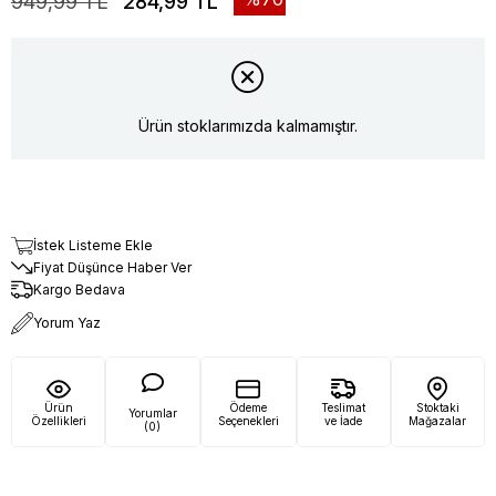
949,99 TL
284,99 TL
Ürün stoklarımızda kalmamıştır.
İstek Listeme Ekle
Fiyat Düşünce Haber Ver
Kargo Bedava
Yorum Yaz
Ürün
Ödeme
Teslimat
Stoktaki
Yorumlar
Özellikleri
Seçenekleri
ve İade
Mağazalar
(0)