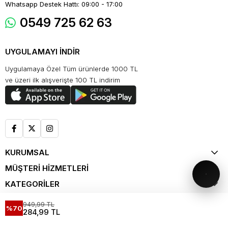
Whatsapp Destek Hattı: 09:00 - 17:00
0549 725 62 63
UYGULAMAYI İNDİR
Uygulamaya Özel Tüm ürünlerde 1000 TL
ve üzeri ilk alışverişte 100 TL indirim
KURUMSAL
MÜŞTERİ HİZMETLERİ
KATEGORİLER
ALIŞVERİŞ
949,99 TL
%70
284,99 TL
KATALOG