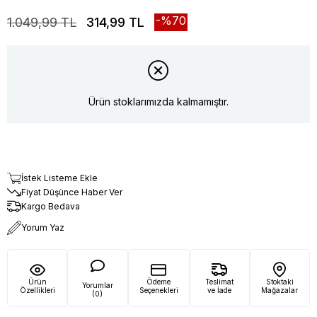
70
1.049,99 TL
314,99 TL
Ürün stoklarımızda kalmamıştır.
İstek Listeme Ekle
Fiyat Düşünce Haber Ver
Kargo Bedava
Yorum Yaz
Ürün
Ödeme
Teslimat
Stoktaki
Yorumlar
Özellikleri
Seçenekleri
ve İade
Mağazalar
(0)