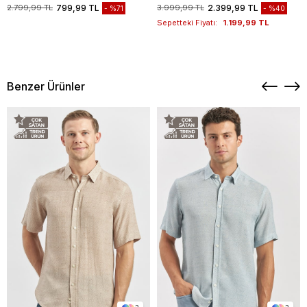
1003235117
2.799,99 TL
799,99 TL
3.999,99 TL
2.399,99 TL
%71
%40
Sepetteki Fiyatı:
1.199,99 TL
Benzer Ürünler