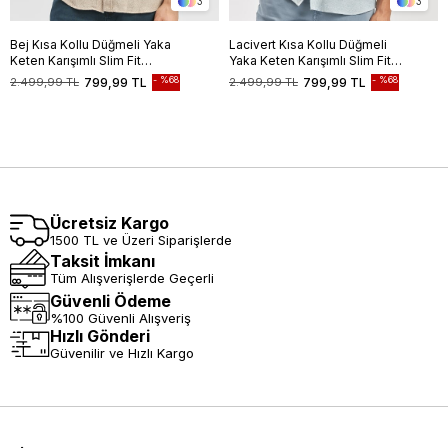
3
3
Bej Kısa Kollu Düğmeli Yaka
Lacivert Kısa Kollu Düğmeli
Keten Karışımlı Slim Fit
Yaka Keten Karışımlı Slim Fit
Gömlek 1004240242
Gömlek 1004240242
%68
%68
2.499,99 TL
799,99 TL
2.499,99 TL
799,99 TL
Ücretsiz Kargo
1500 TL ve Üzeri Siparişlerde
Taksit İmkanı
Tüm Alışverişlerde Geçerli
Güvenli Ödeme
%100 Güvenli Alışveriş
Hızlı Gönderi
Güvenilir ve Hızlı Kargo