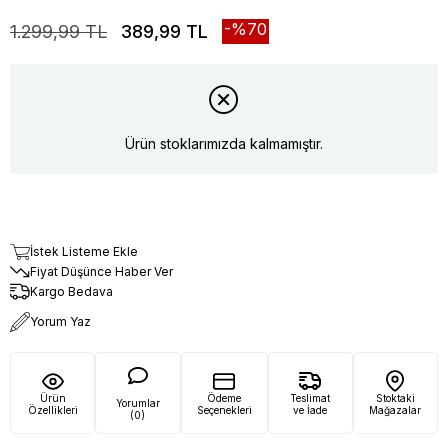
70
1.299,99 TL
389,99 TL
Ürün stoklarımızda kalmamıştır.
İstek Listeme Ekle
Fiyat Düşünce Haber Ver
Kargo Bedava
Yorum Yaz
Ürün
Ödeme
Teslimat
Stoktaki
Yorumlar
Özellikleri
Seçenekleri
ve İade
Mağazalar
(0)