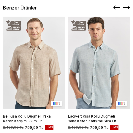
Benzer Ürünler
3
3
Bej Kısa Kollu Düğmeli Yaka
Lacivert Kısa Kollu Düğmeli
Keten Karışımlı Slim Fit
Yaka Keten Karışımlı Slim Fit
Gömlek 1004240242
Gömlek 1004240242
%68
%68
2.499,99 TL
799,99 TL
2.499,99 TL
799,99 TL