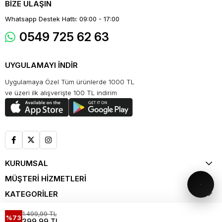
BİZE ULAŞIN
Whatsapp Destek Hattı: 09:00 - 17:00
0549 725 62 63
UYGULAMAYI İNDİR
Uygulamaya Özel Tüm ürünlerde 1000 TL
ve üzeri ilk alışverişte 100 TL indirim
KURUMSAL
MÜŞTERİ HİZMETLERİ
KATEGORİLER
ALIŞVERİŞ
1.499,99 TL
%73
399,99 TL