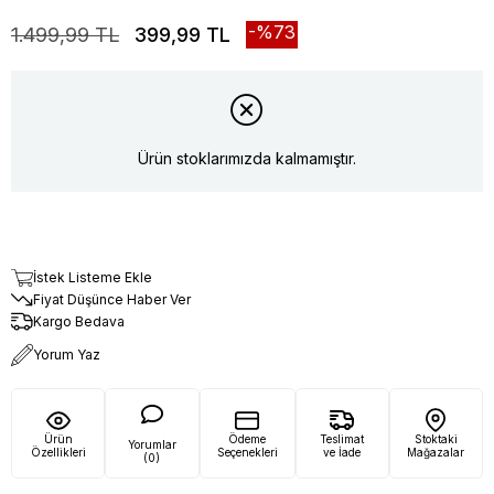
73
1.499,99 TL
399,99 TL
Ürün stoklarımızda kalmamıştır.
İstek Listeme Ekle
Fiyat Düşünce Haber Ver
Kargo Bedava
Yorum Yaz
Ürün
Ödeme
Teslimat
Stoktaki
Yorumlar
Özellikleri
Seçenekleri
ve İade
Mağazalar
(0)