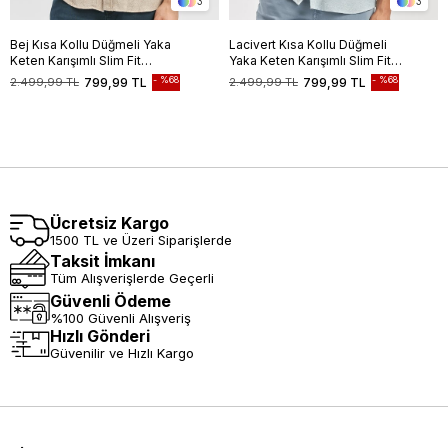
3
3
Bej Kısa Kollu Düğmeli Yaka
Lacivert Kısa Kollu Düğmeli
Keten Karışımlı Slim Fit
Yaka Keten Karışımlı Slim Fit
Gömlek 1004240242
Gömlek 1004240242
%68
%68
2.499,99 TL
799,99 TL
2.499,99 TL
799,99 TL
Ücretsiz Kargo
1500 TL ve Üzeri Siparişlerde
Taksit İmkanı
Tüm Alışverişlerde Geçerli
Güvenli Ödeme
%100 Güvenli Alışveriş
Hızlı Gönderi
Güvenilir ve Hızlı Kargo