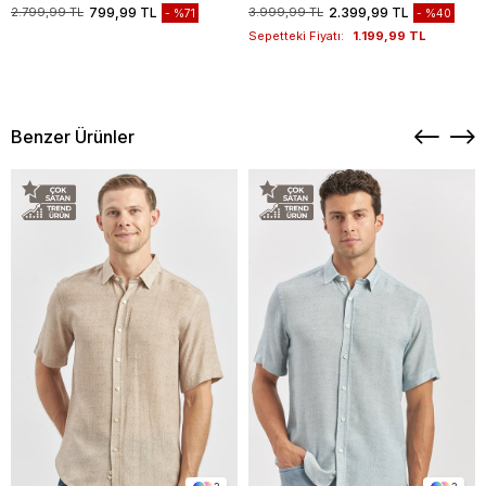
1003235117
2.799,99 TL
799,99 TL
3.999,99 TL
2.399,99 TL
%71
%40
Sepetteki Fiyatı:
1.199,99 TL
Benzer Ürünler