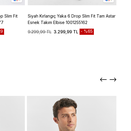
p Slim Fit
Siyah Kırlangıç Yaka 6 Drop Slim Fit Tam Astar
Lacive
77
Esnek Takım Elbise 1001255162
Panto
9
%65
9.299,99 TL
3.299,99 TL
3.299
Sepett