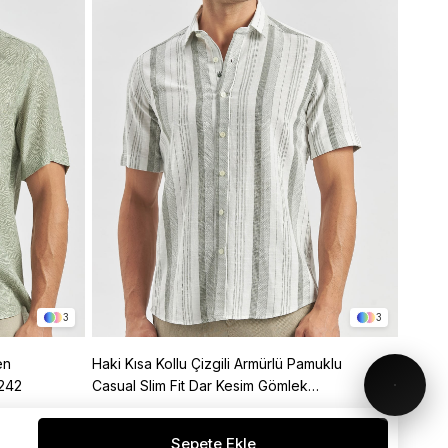
3
3
en
Haki Kısa Kollu Çizgili Armürlü Pamuklu
Yeşil 
0242
Casual Slim Fit Dar Kesim Gömlek
Casual
1004240243
10042
%40
1.499,99 TL
899,99 TL
1.499,