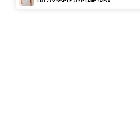
Klasik Comfort Fit Rahat Kesim Gömlek
1004230154
Ücretsiz Kargo
1500 TL ve Üzeri Siparişlerde
BİZE ULAŞIN
KURUMSAL
Whatsapp Destek Hattı: 09:00 - 17:00
Hakkımızda
Mağazalarımız
0549 725 62 63
Bayilik
Kariyer
İletişim
Blog
UYGULAMAYI İNDİR
İmza'nın İlkeleri
Uygulamaya Özel Tüm ürünlerde 1000 TL
KURUMSAL SATIŞ