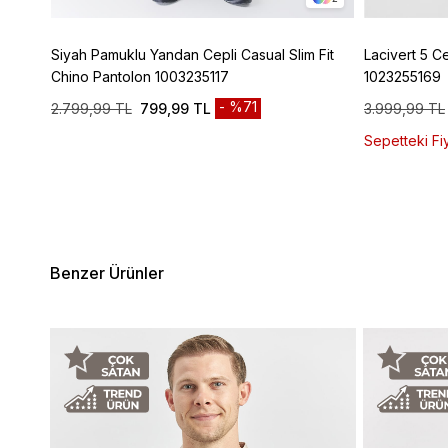
ic
Siyah Pamuklu Yandan Cepli Casual Slim Fit
Lacivert 5 C
Chino Pantolon 1003235117
1023255169
%71
2.799,99 TL
799,99 TL
3.999,99 TL
Sepetteki Fiy
Benzer Ürünler