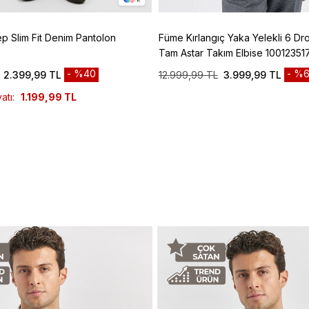
ep Slim Fit Denim Pantolon
Füme Kırlangıç Yaka Yelekli 6 Dro
Tam Astar Takım Elbise 10012351
%40
%6
2.399,99 TL
12.999,99 TL
3.999,99 TL
atı:
1.199,99 TL