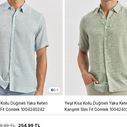
3
a Kollu Düğmeli Yaka Keten
Yeşil Kısa Kollu Düğmeli Yaka Ket
im Fit Gömlek 1004240242
Karışımlı Slim Fit Gömlek 100424
%68
%68
799,99 TL
2.499,99 TL
799,99 TL
9,99 TL
254,99 TL