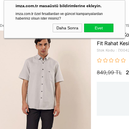
imza.com.tr masaüstü bildirimlerine ekleyin.
imza.com.tr özel fırsatlardan ve güncel kampanyalardan
haberiniz olsun ister misiniz?
u DesenliCepli Pamuklu Klasik Comfort Fit Rahat Kesim Gömlek 10042301
Daha Sonra
Evet
Siyah Kısa Ko
Fit Rahat Ke
Stok Kodu
(1004
849,99 TL
2