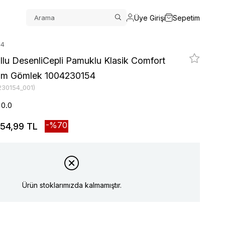
Üye Girişi
Sepetim
54
llu DesenliCepli Pamuklu Klasik Comfort
sim Gömlek 1004230154
230154_001)
0.0
70
54,99 TL
Ürün stoklarımızda kalmamıştır.