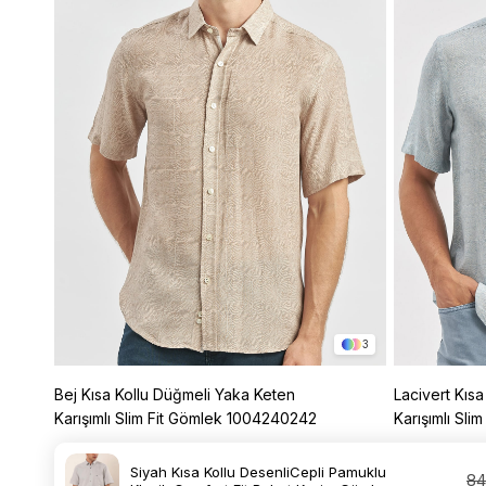
3
Bej Kısa Kollu Düğmeli Yaka Keten
Lacivert Kıs
Karışımlı Slim Fit Gömlek 1004240242
Karışımlı Sl
%68
2.499,99 TL
799,99 TL
2.499,99 TL
Siyah Kısa Kollu DesenliCepli Pamuklu
84