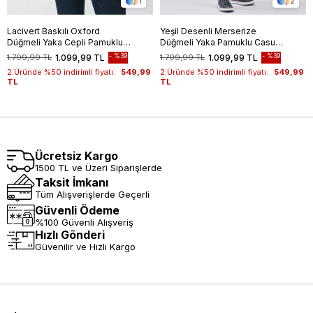
1
2
Lacivert Baskılı Oxford
Yeşil Desenli Merserize
Düğmeli Yaka Cepli Pamuklu
Düğmeli Yaka Pamuklu Casual
Casual Slim Fit Dar Kesim
Slim Fit Dar Kesim Tişört
%39
%39
1.799,99 TL
1.099,99 TL
1.799,99 TL
1.099,99 TL
Tişört 1011240177
1011240160
2.Üründe %50 indirimli fiyatı:
549,99
2.Üründe %50 indirimli fiyatı:
549,99
TL
TL
Ücretsiz Kargo
1500 TL ve Üzeri Siparişlerde
Taksit İmkanı
Tüm Alışverişlerde Geçerli
Güvenli Ödeme
%100 Güvenli Alışveriş
Hızlı Gönderi
Güvenilir ve Hızlı Kargo