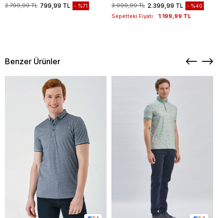
1003235117
2.799,99 TL
799,99 TL
3.999,99 TL
2.399,99 TL
%71
%40
Sepetteki Fiyatı:
1.199,99 TL
Benzer Ürünler