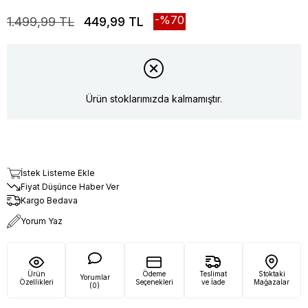
70
1.499,99 TL
449,99 TL
Ürün stoklarımızda kalmamıştır.
İstek Listeme Ekle
Fiyat Düşünce Haber Ver
Kargo Bedava
Yorum Yaz
Ürün
Ödeme
Teslimat
Stoktaki
Yorumlar
Özellikleri
Seçenekleri
ve İade
Mağazalar
(0)